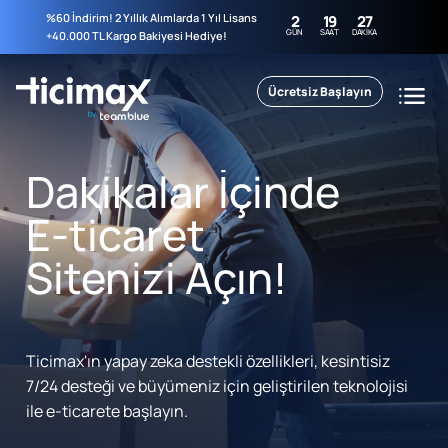
%60 İndirim! 2 Yıllık Alımlarda 1 Yıl Lisans
2
19
27
GÜN
SAAT
DAKIKA
+40.000 TL Kargo Bakiyesi Hediye!
Ücretsiz Başlayın
Dakikalar İçinde
E-ticaret
Sitenizi Açın!
Ticimax'ın yapay zeka destekli özellikleri, kesintisiz
7/24 desteği ve büyümeniz için geliştirilen teknolojisi
ile e-ticarete başlayın.