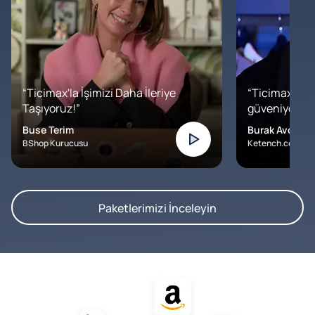
“Ticimax'la İşimizi Daha İleriye
“Ticimax'a b
Taşıyoruz!”
güveniyoruz. İ
Buse Terim
Burak Avcılar
BShop Kurucusu
Ketench.com – K
Paketlerimizi İnceleyin