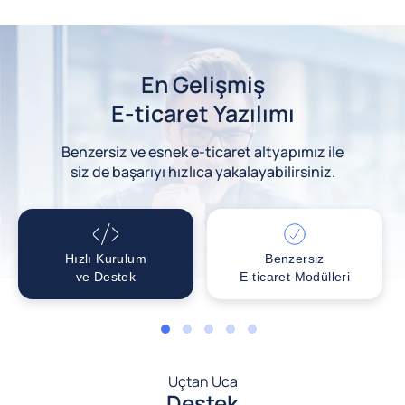
En Gelişmiş
E-ticaret Yazılımı
Benzersiz ve esnek e-ticaret altyapımız ile
siz de başarıyı hızlıca yakalayabilirsiniz.
Hızlı Kurulum
Benzersiz
ve Destek
E-ticaret Modülleri
1
2
3
4
5
Uçtan Uca
Destek