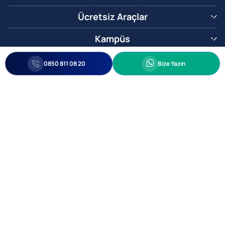
Ücretsiz Araçlar
Kampüs
0850 811 08 20
Whatsapp
0850 811 08 20
Bize Yazın
Biz Sizi Arayalım
•
•
Kişisel Verileri Korunma
Bilgi ve Veri Güvenliği Politikası
Gizlilik
© 2005-2026 Ticimax E Ticaret Yazılımları ve E Ticaret Paketleri Ticimax
Bilişim Teknolojileri A.Ş. Her Hakkı Saklıdır.
Allianz Tower Küçükbakkalköy Mah. Kayışdağı Cad. No:1
34750 Ataşehir / İstanbul