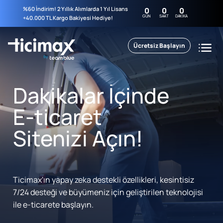
%60 İndirim! 2 Yıllık Alımlarda 1 Yıl Lisans
0
0
0
GÜN
SAAT
DAKIKA
+40.000 TL Kargo Bakiyesi Hediye!
Ücretsiz Başlayın
Dakikalar İçinde
E-ticaret
Sitenizi Açın!
Ticimax'ın yapay zeka destekli özellikleri, kesintisiz
7/24 desteği ve büyümeniz için geliştirilen teknolojisi
ile e-ticarete başlayın.