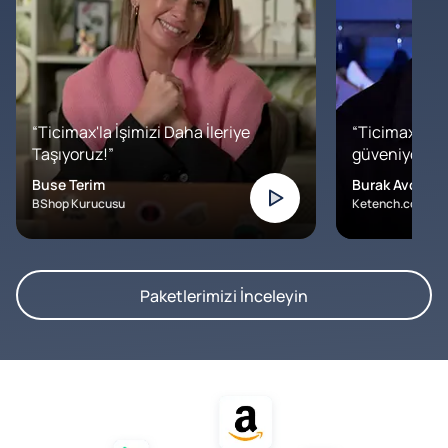
“Ticimax'la İşimizi Daha İleriye
“Ticimax'a b
Taşıyoruz!”
güveniyoruz. İ
Buse Terim
Burak Avcılar
BShop Kurucusu
Ketench.com – K
Paketlerimizi İnceleyin