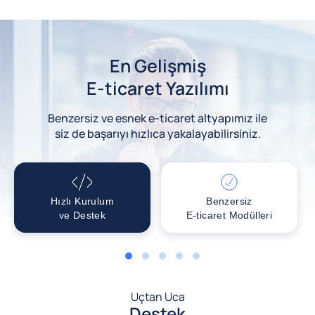
En Gelişmiş
E-ticaret Yazılımı
Benzersiz ve esnek e-ticaret altyapımız ile
siz de başarıyı hızlıca yakalayabilirsiniz.
Hızlı Kurulum
Benzersiz
ve Destek
E-ticaret Modülleri
1
2
3
4
5
Uçtan Uca
Destek