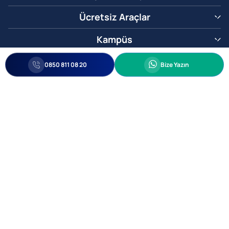
Ücretsiz Araçlar
Kampüs
0850 811 08 20
Whatsapp
0850 811 08 20
Bize Yazın
Biz Sizi Arayalım
•
•
Kişisel Verileri Korunma
Bilgi ve Veri Güvenliği Politikası
Gizlilik
© 2005-2026 Ticimax E Ticaret Yazılımları ve E Ticaret Paketleri Ticimax
Bilişim Teknolojileri A.Ş. Her Hakkı Saklıdır.
Allianz Tower Küçükbakkalköy Mah. Kayışdağı Cad. No:1
34750 Ataşehir / İstanbul