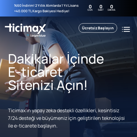
%60 İndirim! 2 Yıllık Alımlarda 1 Yıl Lisans
0
0
0
GÜN
SAAT
DAKIKA
+40.000 TL Kargo Bakiyesi Hediye!
Ücretsiz Başlayın
Dakikalar İçinde
E-ticaret
Sitenizi Açın!
Ticimax'ın yapay zeka destekli özellikleri, kesintisiz
7/24 desteği ve büyümeniz için geliştirilen teknolojisi
ile e-ticarete başlayın.