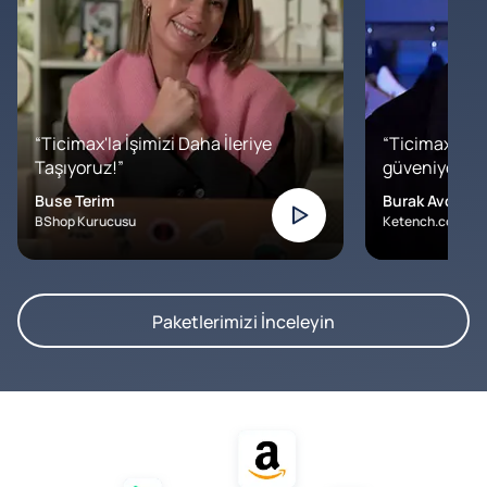
“Ticimax'la İşimizi Daha İleriye
“Ticimax'a b
Taşıyoruz!”
güveniyoruz. İ
Buse Terim
Burak Avcılar
BShop Kurucusu
Ketench.com – K
Paketlerimizi İnceleyin