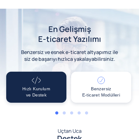
En Gelişmiş
E-ticaret Yazılımı
Benzersiz ve esnek e-ticaret altyapımız ile
siz de başarıyı hızlıca yakalayabilirsiniz.
Hızlı Kurulum
Benzersiz
ve Destek
E-ticaret Modülleri
1
2
3
4
5
Uçtan Uca
Destek