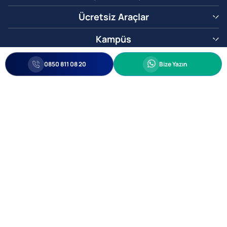
Ücretsiz Araçlar
Kampüs
0850 811 08 20
Whatsapp
0850 811 08 20
Bize Yazın
Biz Sizi Arayalım
•
•
Kişisel Verileri Korunma
Bilgi ve Veri Güvenliği Politikası
Gizlilik
© 2005-2026 Ticimax E Ticaret Yazılımları ve E Ticaret Paketleri Ticimax
Bilişim Teknolojileri A.Ş. Her Hakkı Saklıdır.
Allianz Tower Küçükbakkalköy Mah. Kayışdağı Cad. No:1
34750 Ataşehir / İstanbul