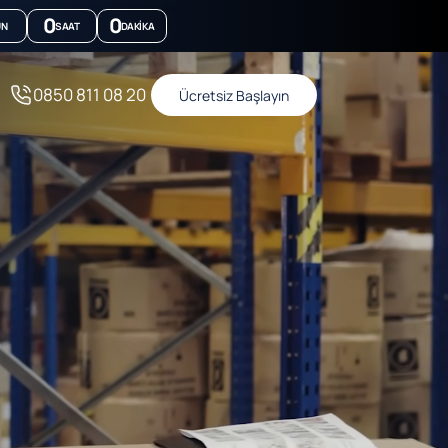
0
0
ÜN
SAAT
DAKIKA
0850 811 08 20
Ücretsiz Başlayın