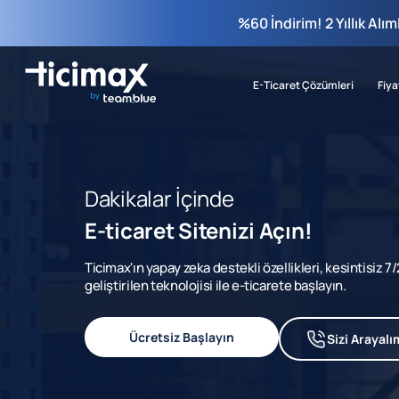
%60 İndirim! 2 Yıllık Alı
E-Ticaret Çözümleri
Fiya
Dakikalar İçinde
E-ticaret Sitenizi Açın!
Ticimax'ın yapay zeka destekli özellikleri, kesintisiz 
geliştirilen teknolojisi ile e-ticarete başlayın.
Ücretsiz Başlayın
Sizi Arayalı