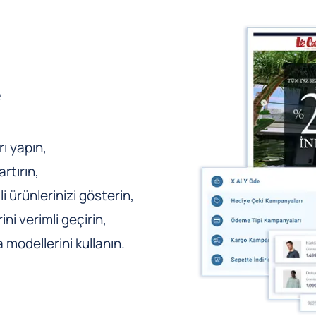
e
ı yapın,
rtırın,
li ürünlerinizi gösterin,
ni verimli geçirin,
odellerini kullanın.