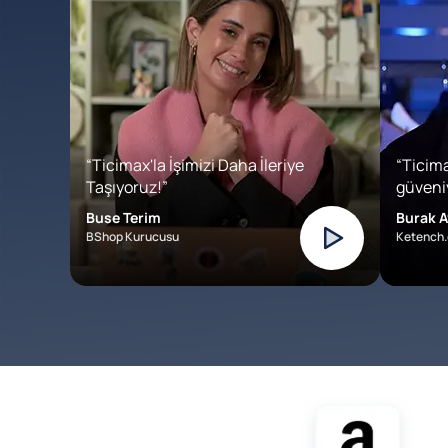
“Ticimax'la İşimizi Daha İleriye
“Ticima
Taşıyoruz!”
güveniy
Buse Terim
Burak A
BShop Kurucusu
Ketench.