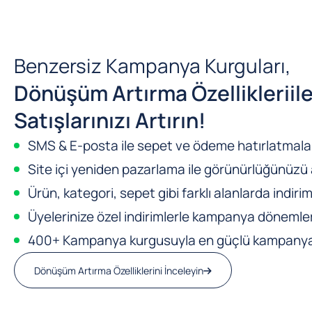
Benzersiz Kampanya Kurguları,
Dönüşüm Artırma Özellikleri
il
Satışlarınızı Artırın!
SMS & E-posta ile sepet ve ödeme hatırlatmalar
Site içi yeniden pazarlama ile görünürlüğünüzü a
Ürün, kategori, sepet gibi farklı alanlarda indirim
Üyelerinize özel indirimlerle kampanya dönemleri
400+ Kampanya kurgusuyla en güçlü kampanya m
Dönüşüm Artırma Özelliklerini İnceleyin