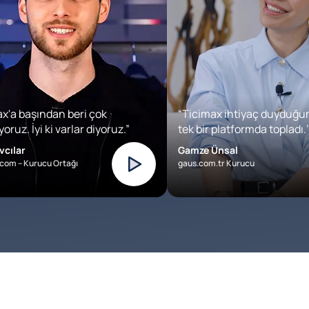
x'a başından beri çok
“Ticimax ihtiyaç duyduğu
oruz. İyi ki varlar diyoruz.”
tek bir platformda topladı.’
vcılar
Gamze Ünsal
com – Kurucu Ortağı
gaus.com.tr Kurucu