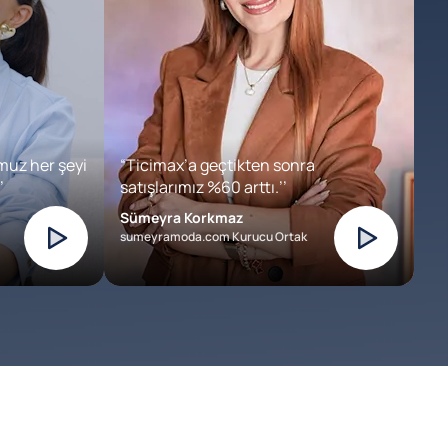
muz her şeyi
“Ticimax’a geçtikten sonra
’
satışlarımız %60 arttı.’’
Sümeyra Korkmaz
sumeyramoda.com Kurucu Ortak