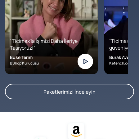
“Ticimax'la İşimizi Daha İleriye
“Ticimax'a b
Taşıyoruz!”
güveniyoruz. İ
Buse Terim
Burak Avcılar
BShop Kurucusu
Ketench.com – K
Paketlerimizi İnceleyin