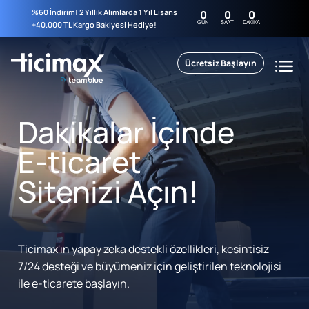
%60 İndirim! 2 Yıllık Alımlarda 1 Yıl Lisans
0
0
0
GÜN
SAAT
DAKIKA
+40.000 TL Kargo Bakiyesi Hediye!
Ücretsiz Başlayın
Dakikalar İçinde
E-ticaret
Sitenizi Açın!
Ticimax'ın yapay zeka destekli özellikleri, kesintisiz
7/24 desteği ve büyümeniz için geliştirilen teknolojisi
ile e-ticarete başlayın.