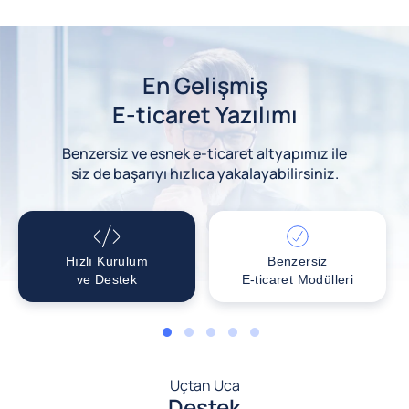
En Gelişmiş
E-ticaret Yazılımı
Benzersiz ve esnek e-ticaret altyapımız ile
siz de başarıyı hızlıca yakalayabilirsiniz.
Hızlı Kurulum
Benzersiz
ve Destek
E-ticaret Modülleri
1
2
3
4
5
Uçtan Uca
Destek