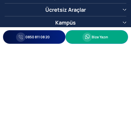
Ücretsiz Araçlar
Kampüs
0850 811 08 20
Whatsapp
0850 811 08 20
Bize Yazın
Biz Sizi Arayalım
•
•
Kişisel Verileri Korunma
Bilgi ve Veri Güvenliği Politikası
Gizlilik
© 2005-2026 Ticimax E Ticaret Yazılımları ve E Ticaret Paketleri Ticimax
Bilişim Teknolojileri A.Ş. Her Hakkı Saklıdır.
Allianz Tower Küçükbakkalköy Mah. Kayışdağı Cad. No:1
34750 Ataşehir / İstanbul