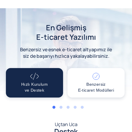
En Gelişmiş
E-ticaret Yazılımı
Benzersiz ve esnek e-ticaret altyapımız ile
siz de başarıyı hızlıca yakalayabilirsiniz.
Hızlı Kurulum
Benzersiz
ve Destek
E-ticaret Modülleri
1
2
3
4
5
Uçtan Uca
Destek