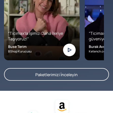
“Ticimax'la İşimizi Daha İleriye
“Ticimax'a b
Taşıyoruz!”
güveniyoruz. İ
Buse Terim
Burak Avcılar
BShop Kurucusu
Ketench.com – K
Paketlerimizi İnceleyin