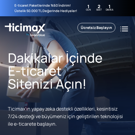
E-ticaret Paketlerinde %60 İndirim!
1
2
1
GÜN
SAAT
DAKIKA
Üstelik 50.000 TL Değerinde Hediyeler!
Ücretsiz Başlayın
Dakikalar İçinde
E-ticaret
Sitenizi Açın!
Ticimax'ın yapay zeka destekli özellikleri, kesintisiz
7/24 desteği ve büyümeniz için geliştirilen teknolojisi
ile e-ticarete başlayın.