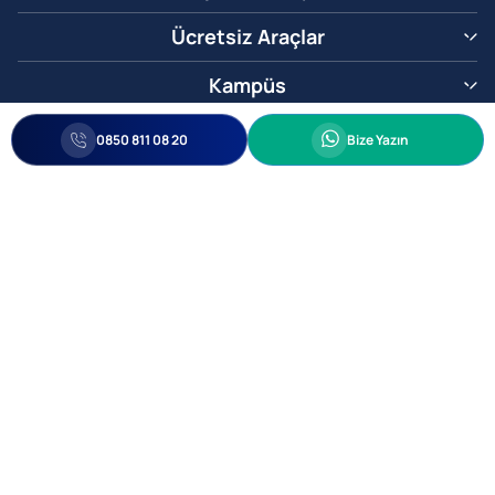
Ücretsiz Araçlar
Kampüs
0850 811 08 20
Whatsapp
0850 811 08 20
Bize Yazın
Biz Sizi Arayalım
•
•
Kişisel Verileri Korunma
Bilgi ve Veri Güvenliği Politikası
Gizlilik
© 2005-2026 Ticimax E Ticaret Yazılımları ve E Ticaret Paketleri Ticimax
Bilişim Teknolojileri A.Ş. Her Hakkı Saklıdır.
Allianz Tower Küçükbakkalköy Mah. Kayışdağı Cad. No:1
34750 Ataşehir / İstanbul