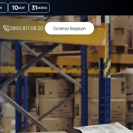
10
31
N
SAAT
DAKIKA
0850 811 08 20
Ücretsiz Başlayın