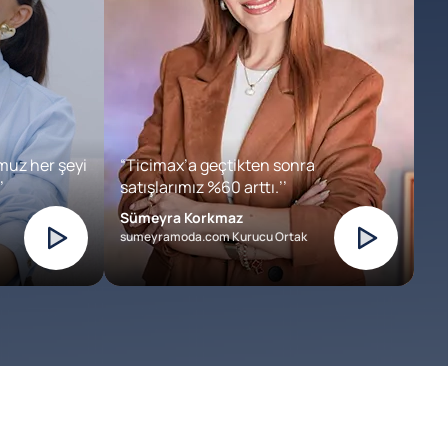
muz her şeyi
“Ticimax’a geçtikten sonra
’
satışlarımız %60 arttı.’’
Sümeyra Korkmaz
sumeyramoda.com Kurucu Ortak