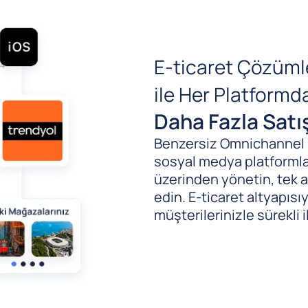
E-ticaret Çözüml
ile Her Platform
Daha Fazla Satı
Benzersiz Omnichannel (B
sosyal medya platformlar
üzerinden yönetin, tek al
edin. E-ticaret altyapıs
müşterilerinizle sürekli i