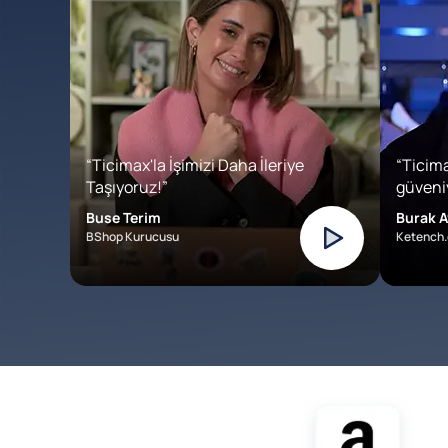
“Ticimax'la İşimizi Daha İleriye
“Ticima
Taşıyoruz!”
güveniy
Buse Terim
Burak A
BShop Kurucusu
Ketench.