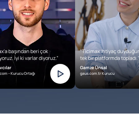
x'a başından beri çok
“Ticimax ihtiyaç duyduğu
oruz. İyi ki varlar diyoruz.”
tek bir platformda topladı.’
vcılar
Gamze Ünsal
com – Kurucu Ortağı
gaus.com.tr Kurucu