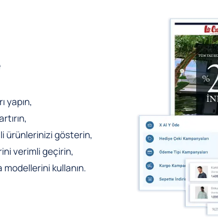
e
ı yapın,
rtırın,
li ürünlerinizi gösterin,
ni verimli geçirin,
odellerini kullanın.