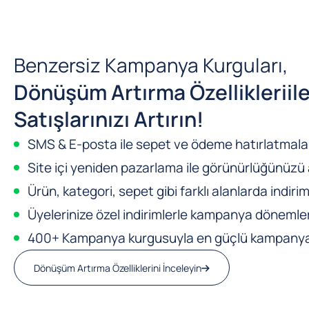
Benzersiz Kampanya Kurguları,
Dönüşüm Artırma Özellikleri
il
Satışlarınızı Artırın!
SMS & E-posta ile sepet ve ödeme hatırlatmalar
Site içi yeniden pazarlama ile görünürlüğünüzü a
Ürün, kategori, sepet gibi farklı alanlarda indirim
Üyelerinize özel indirimlerle kampanya dönemleri
400+ Kampanya kurgusuyla en güçlü kampanya m
Dönüşüm Artırma Özelliklerini İnceleyin