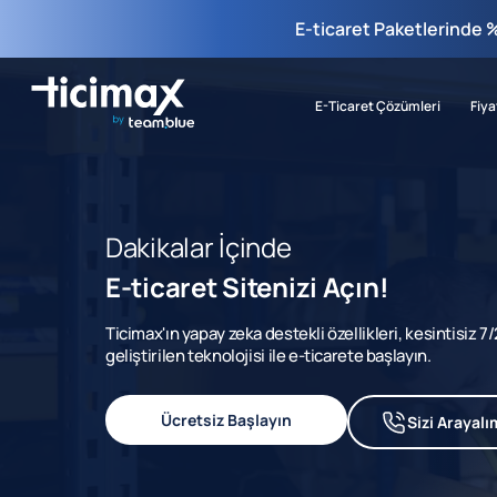
E-ticaret Paketlerinde 
E-Ticaret Çözümleri
Fiya
Dakikalar İçinde
E-ticaret Sitenizi Açın!
Ticimax'ın yapay zeka destekli özellikleri, kesintisiz 
geliştirilen teknolojisi ile e-ticarete başlayın.
Ücretsiz Başlayın
Sizi Arayalı