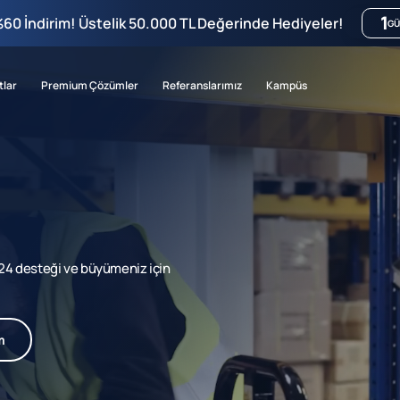
1
%60 İndirim! Üstelik 50.000 TL Değerinde Hediyeler!
GÜ
tlar
Premium Çözümler
Referanslarımız
Kampüs
7/24 desteği ve büyümeniz için
m