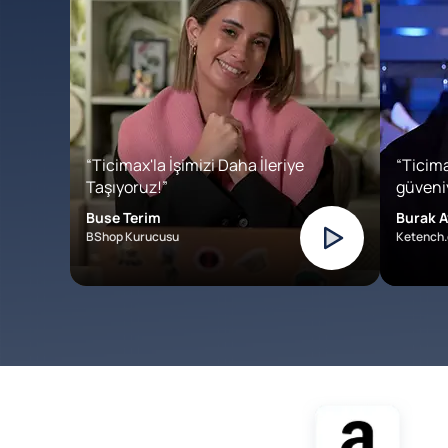
“Ticimax'la İşimizi Daha İleriye
“Ticima
Taşıyoruz!”
güveniy
Buse Terim
Burak A
BShop Kurucusu
Ketench.