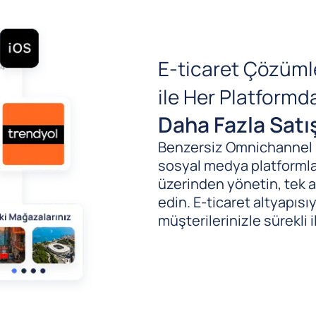
E-ticaret Çözüml
ile Her Platform
Daha Fazla Satı
Benzersiz Omnichannel (B
sosyal medya platformlar
üzerinden yönetin, tek al
edin. E-ticaret altyapıs
müşterilerinizle sürekli i