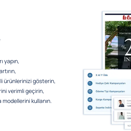
e
ı yapın,
rtırın,
li ürünlerinizi gösterin,
ni verimli geçirin,
odellerini kullanın.