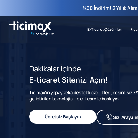
%60 İndirim! 2 Yıllık Alı
E-Ticaret Çözümleri
Fiya
Dakikalar İçinde
E-ticaret Sitenizi Açın!
Ticimax'ın yapay zeka destekli özellikleri, kesintisiz 
geliştirilen teknolojisi ile e-ticarete başlayın.
Ücretsiz Başlayın
Sizi Arayalı