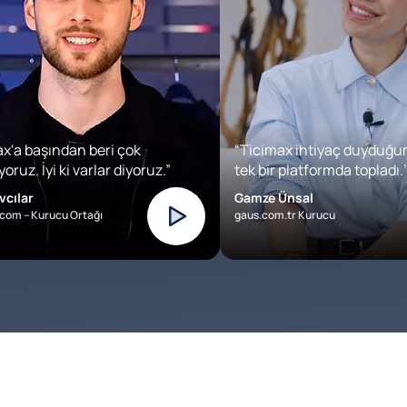
x'a başından beri çok
“Ticimax ihtiyaç duyduğu
oruz. İyi ki varlar diyoruz.”
tek bir platformda topladı.’
vcılar
Gamze Ünsal
com – Kurucu Ortağı
gaus.com.tr Kurucu