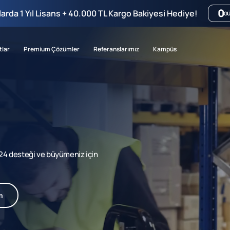
0
mlarda 1 Yıl Lisans + 40.000 TL Kargo Bakiyesi Hediye!
G
tlar
Premium Çözümler
Referanslarımız
Kampüs
7/24 desteği ve büyümeniz için
m