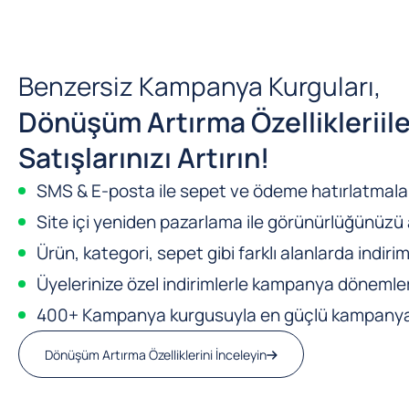
Benzersiz Kampanya Kurguları,
Dönüşüm Artırma Özellikleri
il
Satışlarınızı Artırın!
SMS & E-posta ile sepet ve ödeme hatırlatmalar
Site içi yeniden pazarlama ile görünürlüğünüzü a
Ürün, kategori, sepet gibi farklı alanlarda indirim
Üyelerinize özel indirimlerle kampanya dönemleri
400+ Kampanya kurgusuyla en güçlü kampanya m
Dönüşüm Artırma Özelliklerini İnceleyin