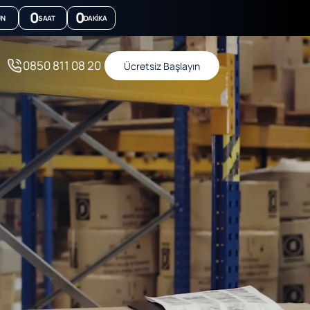
0
0
ÜN
SAAT
DAKIKA
0850 811 08 20
Ücretsiz Başlayın