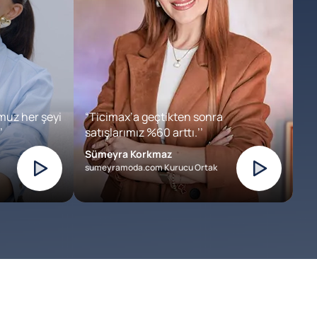
muz her şeyi
“Ticimax’a geçtikten sonra
’
satışlarımız %60 arttı.’’
Sümeyra Korkmaz
sumeyramoda.com Kurucu Ortak