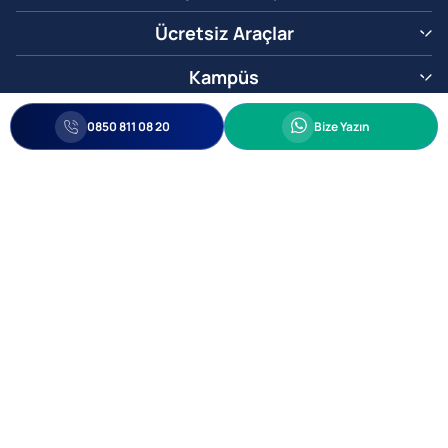
Ücretsiz Araçlar
Kampüs
0850 811 08 20
Whatsapp
0850 811 08 20
Bize Yazın
Biz Sizi Arayalım
•
•
Kişisel Verileri Korunma
Bilgi ve Veri Güvenliği Politikası
Gizlilik
© 2005-2026 Ticimax E Ticaret Yazılımları ve E Ticaret Paketleri Ticimax
Bilişim Teknolojileri A.Ş. Her Hakkı Saklıdır.
Allianz Tower Küçükbakkalköy Mah. Kayışdağı Cad. No:1
34750 Ataşehir / İstanbul