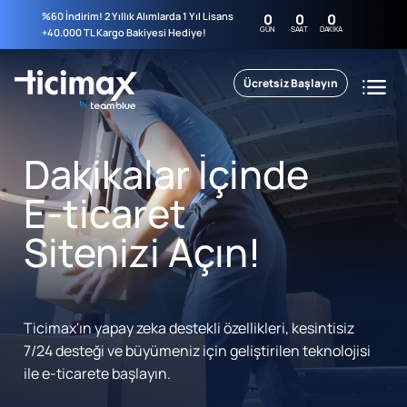
%60 İndirim! 2 Yıllık Alımlarda 1 Yıl Lisans
0
0
0
GÜN
SAAT
DAKIKA
+40.000 TL Kargo Bakiyesi Hediye!
Ücretsiz Başlayın
Dakikalar İçinde
E-ticaret
Sitenizi Açın!
Ticimax'ın yapay zeka destekli özellikleri, kesintisiz
7/24 desteği ve büyümeniz için geliştirilen teknolojisi
ile e-ticarete başlayın.