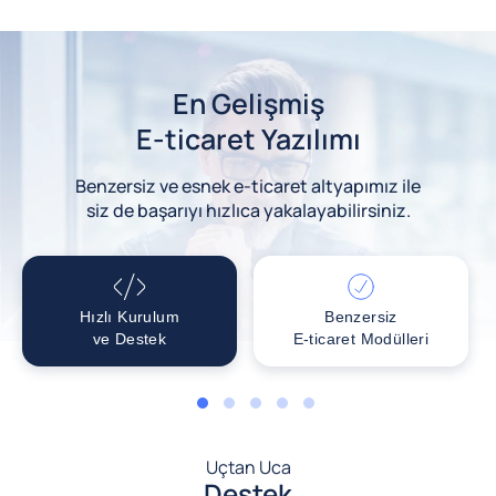
En Gelişmiş
E-ticaret Yazılımı
Benzersiz ve esnek e-ticaret altyapımız ile
siz de başarıyı hızlıca yakalayabilirsiniz.
Hızlı Kurulum
Benzersiz
ve Destek
E-ticaret Modülleri
1
2
3
4
5
Uçtan Uca
Destek