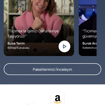
“Ticimax'la İşimizi Daha İleriye
“Ticimax'a b
Taşıyoruz!”
güveniyoruz. İ
Buse Terim
Burak Avcılar
BShop Kurucusu
Ketench.com – K
Paketlerimizi İnceleyin