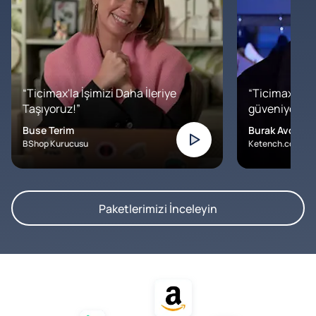
“Ticimax'la İşimizi Daha İleriye
“Ticimax'a b
Taşıyoruz!”
güveniyoruz. İ
Buse Terim
Burak Avcılar
BShop Kurucusu
Ketench.com – K
Paketlerimizi İnceleyin