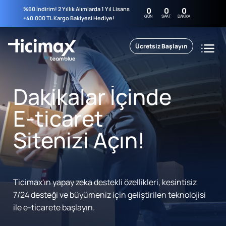
%60 İndirim! 2 Yıllık Alımlarda 1 Yıl Lisans
0
0
0
GÜN
SAAT
DAKIKA
+40.000 TL Kargo Bakiyesi Hediye!
Ücretsiz Başlayın
Dakikalar İçinde
E-ticaret
Sitenizi Açın!
Ticimax'ın yapay zeka destekli özellikleri, kesintisiz
7/24 desteği ve büyümeniz için geliştirilen teknolojisi
ile e-ticarete başlayın.