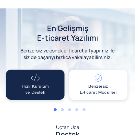
En Gelişmiş
E-ticaret Yazılımı
Benzersiz ve esnek e-ticaret altyapımız ile
siz de başarıyı hızlıca yakalayabilirsiniz.
Hızlı Kurulum
Benzersiz
ve Destek
E-ticaret Modülleri
1
2
3
4
5
Uçtan Uca
Destek