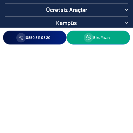
Ücretsiz Araçlar
Kampüs
0850 811 08 20
Whatsapp
0850 811 08 20
Bize Yazın
Biz Sizi Arayalım
•
•
Kişisel Verileri Korunma
Bilgi ve Veri Güvenliği Politikası
Gizlilik
© 2005-2026 Ticimax E Ticaret Yazılımları ve E Ticaret Paketleri Ticimax
Bilişim Teknolojileri A.Ş. Her Hakkı Saklıdır.
Allianz Tower Küçükbakkalköy Mah. Kayışdağı Cad. No:1
34750 Ataşehir / İstanbul