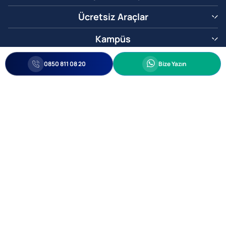
Ücretsiz Araçlar
Kampüs
0850 811 08 20
Whatsapp
0850 811 08 20
Bize Yazın
Biz Sizi Arayalım
•
•
Kişisel Verileri Korunma
Bilgi ve Veri Güvenliği Politikası
Gizlilik
© 2005-2026 Ticimax E Ticaret Yazılımları ve E Ticaret Paketleri Ticimax
Bilişim Teknolojileri A.Ş. Her Hakkı Saklıdır.
Allianz Tower Küçükbakkalköy Mah. Kayışdağı Cad. No:1
34750 Ataşehir / İstanbul