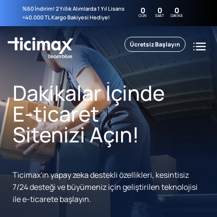
%60 İndirim! 2 Yıllık Alımlarda 1 Yıl Lisans
0
0
0
GÜN
SAAT
DAKIKA
+40.000 TL Kargo Bakiyesi Hediye!
Ücretsiz Başlayın
Dakikalar İçinde
E-ticaret
Sitenizi Açın!
Ticimax'ın yapay zeka destekli özellikleri, kesintisiz
7/24 desteği ve büyümeniz için geliştirilen teknolojisi
ile e-ticarete başlayın.