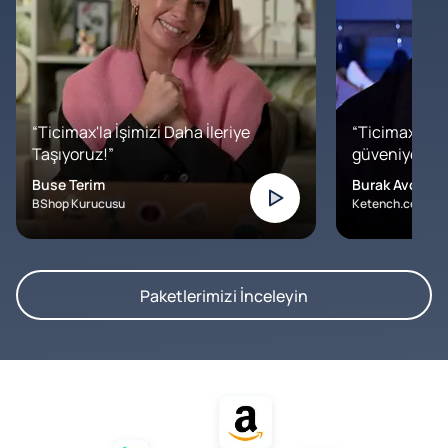
“Ticimax'la İşimizi Daha İleriye
“Ticimax'a b
Taşıyoruz!”
güveniyoruz. İ
Buse Terim
Burak Avcılar
BShop Kurucusu
Ketench.com – K
Paketlerimizi İnceleyin