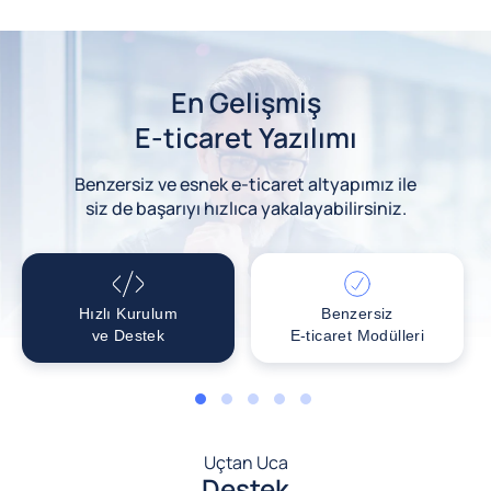
En Gelişmiş
E-ticaret Yazılımı
Benzersiz ve esnek e-ticaret altyapımız ile
siz de başarıyı hızlıca yakalayabilirsiniz.
Hızlı Kurulum
Benzersiz
ve Destek
E-ticaret Modülleri
1
2
3
4
5
Uçtan Uca
Destek