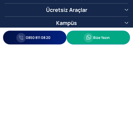
Ücretsiz Araçlar
Kampüs
0850 811 08 20
Whatsapp
0850 811 08 20
Bize Yazın
Biz Sizi Arayalım
•
•
Kişisel Verileri Korunma
Bilgi ve Veri Güvenliği Politikası
Gizlilik
© 2005-2026 Ticimax E Ticaret Yazılımları ve E Ticaret Paketleri Ticimax
Bilişim Teknolojileri A.Ş. Her Hakkı Saklıdır.
Allianz Tower Küçükbakkalköy Mah. Kayışdağı Cad. No:1
34750 Ataşehir / İstanbul