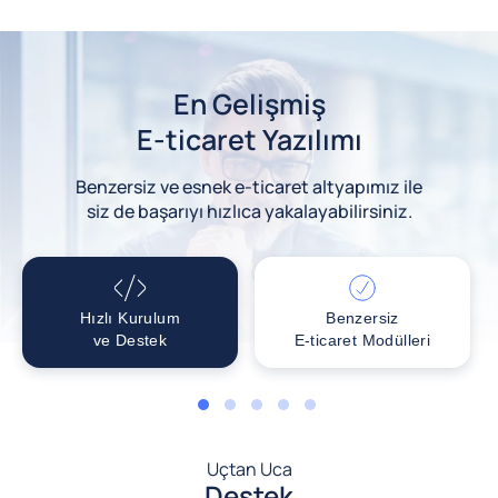
En Gelişmiş
E-ticaret Yazılımı
Benzersiz ve esnek e-ticaret altyapımız ile
siz de başarıyı hızlıca yakalayabilirsiniz.
Hızlı Kurulum
Benzersiz
ve Destek
E-ticaret Modülleri
1
2
3
4
5
Uçtan Uca
Destek