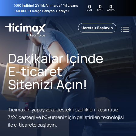
%60 İndirim! 2 Yıllık Alımlarda 1 Yıl Lisans
0
0
0
GÜN
SAAT
DAKIKA
+40.000 TL Kargo Bakiyesi Hediye!
Ücretsiz Başlayın
Dakikalar İçinde
E-ticaret
Sitenizi Açın!
Ticimax'ın yapay zeka destekli özellikleri, kesintisiz
7/24 desteği ve büyümeniz için geliştirilen teknolojisi
ile e-ticarete başlayın.