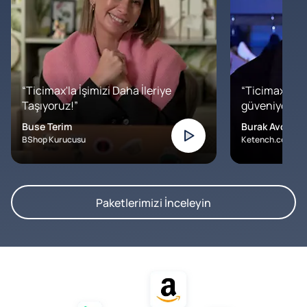
“Ticimax'la İşimizi Daha İleriye
“Ticimax'a b
Taşıyoruz!”
güveniyoruz. İ
Buse Terim
Burak Avcılar
BShop Kurucusu
Ketench.com – K
Paketlerimizi İnceleyin