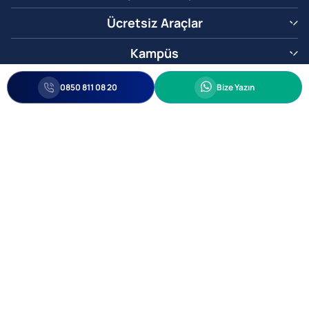
Ücretsiz Araçlar
Kampüs
0850 811 08 20
Whatsapp
0850 811 08 20
Bize Yazın
Biz Sizi Arayalım
•
•
Kişisel Verileri Korunma
Bilgi ve Veri Güvenliği Politikası
Gizlilik
© 2005-2026 Ticimax E Ticaret Yazılımları ve E Ticaret Paketleri Ticimax
Bilişim Teknolojileri A.Ş. Her Hakkı Saklıdır.
Allianz Tower Küçükbakkalköy Mah. Kayışdağı Cad. No:1
34750 Ataşehir / İstanbul