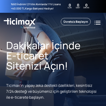
%60 İndirim! 2 Yıllık Alımlarda 1 Yıl Lisans
0
0
0
GÜN
SAAT
DAKIKA
+40.000 TL Kargo Bakiyesi Hediye!
Ücretsiz Başlayın
Dakikalar İçinde
E-ticaret
Sitenizi Açın!
Ticimax'ın yapay zeka destekli özellikleri, kesintisiz
7/24 desteği ve büyümeniz için geliştirilen teknolojisi
ile e-ticarete başlayın.