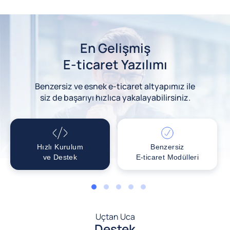
En Gelişmiş
E-ticaret Yazılımı
Benzersiz ve esnek e-ticaret altyapımız ile
siz de başarıyı hızlıca yakalayabilirsiniz.
Hızlı Kurulum
Benzersiz
ve Destek
E-ticaret Modülleri
1
2
3
4
5
Uçtan Uca
Destek