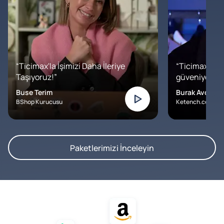
“Ticimax'la İşimizi Daha İleriye
“Ticimax'a b
Taşıyoruz!”
güveniyoruz. İ
Buse Terim
Burak Avcılar
BShop Kurucusu
Ketench.com – K
Paketlerimizi İnceleyin