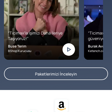
“Ticimax'la İşimizi Daha İleriye
“Ticimax'a b
Taşıyoruz!”
güveniyoruz. İ
Buse Terim
Burak Avcılar
BShop Kurucusu
Ketench.com – K
Paketlerimizi İnceleyin