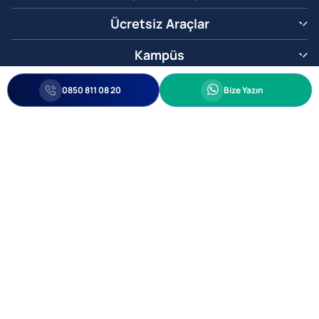
Ücretsiz Araçlar
Kampüs
0850 811 08 20
Whatsapp
0850 811 08 20
Bize Yazın
Biz Sizi Arayalım
•
•
Kişisel Verileri Korunma
Bilgi ve Veri Güvenliği Politikası
Gizlilik
© 2005-2026 Ticimax E Ticaret Yazılımları ve E Ticaret Paketleri Ticimax
Bilişim Teknolojileri A.Ş. Her Hakkı Saklıdır.
Allianz Tower Küçükbakkalköy Mah. Kayışdağı Cad. No:1
34750 Ataşehir / İstanbul