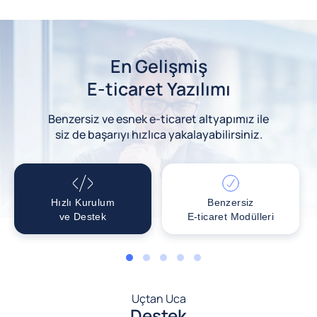
En Gelişmiş
E-ticaret Yazılımı
Benzersiz ve esnek e-ticaret altyapımız ile
siz de başarıyı hızlıca yakalayabilirsiniz.
Hızlı Kurulum
Benzersiz
ve Destek
E-ticaret Modülleri
1
2
3
4
5
Uçtan Uca
Destek