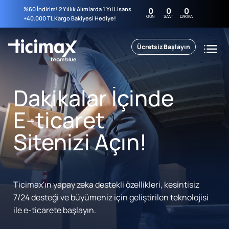
%60 İndirim! 2 Yıllık Alımlarda 1 Yıl Lisans
0
0
0
GÜN
SAAT
DAKIKA
+40.000 TL Kargo Bakiyesi Hediye!
Ücretsiz Başlayın
Dakikalar İçinde
E-ticaret
Sitenizi Açın!
Ticimax'ın yapay zeka destekli özellikleri, kesintisiz
7/24 desteği ve büyümeniz için geliştirilen teknolojisi
ile e-ticarete başlayın.