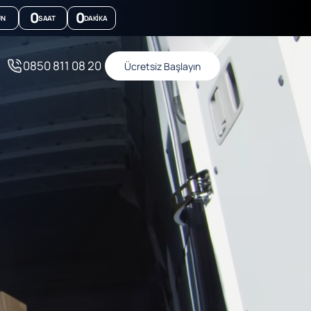
0
0
ÜN
SAAT
DAKIKA
0850 811 08 20
Ücretsiz Başlayın