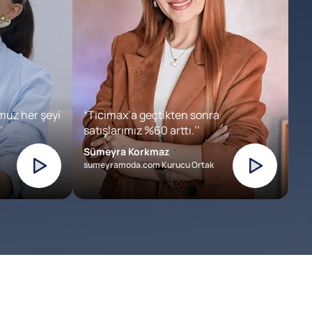
muz her şeyi
“Ticimax’a geçtikten sonra
’
satışlarımız %60 arttı.’’
Sümeyra Korkmaz
sumeyramoda.com Kurucu Ortak