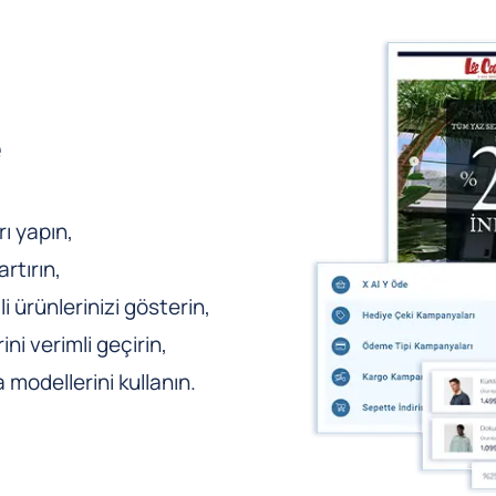
e
ı yapın,
rtırın,
li ürünlerinizi gösterin,
ni verimli geçirin,
odellerini kullanın.