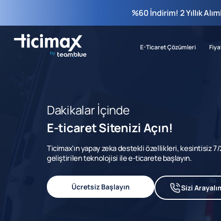
%60 İndirim! 2 Yıllık Alı
E-Ticaret Çözümleri
Fiya
Dakikalar İçinde
E-ticaret Sitenizi Açın!
Ticimax'ın yapay zeka destekli özellikleri, kesintisiz 
geliştirilen teknolojisi ile e-ticarete başlayın.
Ücretsiz Başlayın
Sizi Arayalı