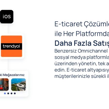
E-ticaret Çözüml
ile Her Platform
Daha Fazla Satı
Benzersiz Omnichannel (B
sosyal medya platformlar
üzerinden yönetin, tek al
edin. E-ticaret altyapıs
müşterilerinizle sürekli i