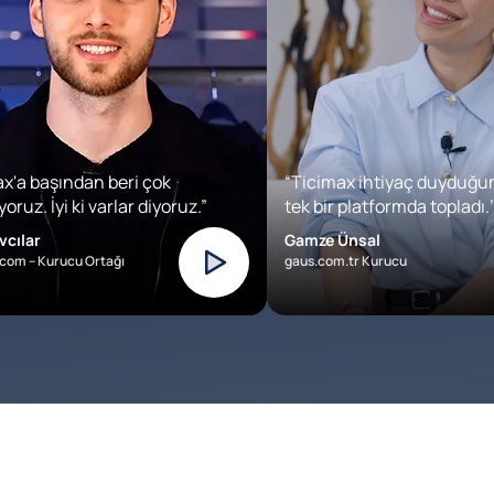
x'a başından beri çok
“Ticimax ihtiyaç duyduğu
oruz. İyi ki varlar diyoruz.”
tek bir platformda topladı.’
vcılar
Gamze Ünsal
com – Kurucu Ortağı
gaus.com.tr Kurucu