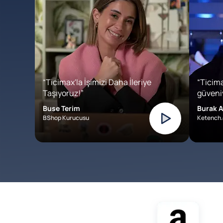
“Ticimax'la İşimizi Daha İleriye
“Ticima
Taşıyoruz!”
güveniy
Buse Terim
Burak A
BShop Kurucusu
Ketench.