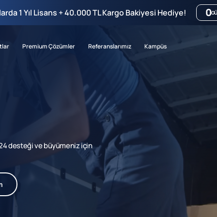
0
mlarda 1 Yıl Lisans + 40.000 TL Kargo Bakiyesi Hediye!
G
tlar
Premium Çözümler
Referanslarımız
Kampüs
7/24 desteği ve büyümeniz için
m