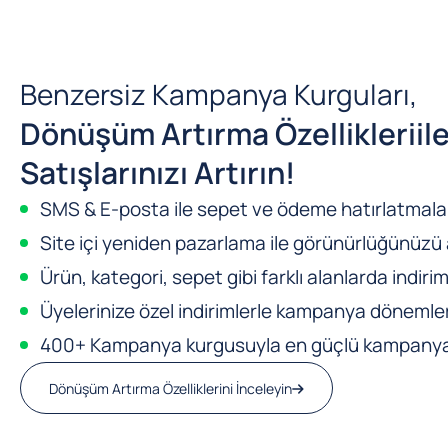
Benzersiz Kampanya Kurguları,
Dönüşüm Artırma Özellikleri
il
Satışlarınızı Artırın!
SMS & E-posta ile sepet ve ödeme hatırlatmalar
Site içi yeniden pazarlama ile görünürlüğünüzü a
Ürün, kategori, sepet gibi farklı alanlarda indirim
Üyelerinize özel indirimlerle kampanya dönemleri
400+ Kampanya kurgusuyla en güçlü kampanya m
Dönüşüm Artırma Özelliklerini İnceleyin