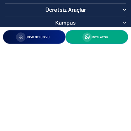
Ücretsiz Araçlar
Kampüs
0850 811 08 20
Whatsapp
0850 811 08 20
Bize Yazın
Biz Sizi Arayalım
•
•
Kişisel Verileri Korunma
Bilgi ve Veri Güvenliği Politikası
Gizlilik
© 2005-2026 Ticimax E Ticaret Yazılımları ve E Ticaret Paketleri Ticimax
Bilişim Teknolojileri A.Ş. Her Hakkı Saklıdır.
Allianz Tower Küçükbakkalköy Mah. Kayışdağı Cad. No:1
34750 Ataşehir / İstanbul