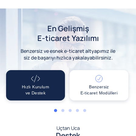
En Gelişmiş
E-ticaret Yazılımı
Benzersiz ve esnek e-ticaret altyapımız ile
siz de başarıyı hızlıca yakalayabilirsiniz.
Hızlı Kurulum
Benzersiz
ve Destek
E-ticaret Modülleri
1
2
3
4
5
Uçtan Uca
Destek