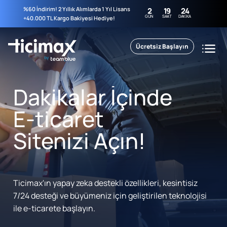
%60 İndirim! 2 Yıllık Alımlarda 1 Yıl Lisans
2
19
24
GÜN
SAAT
DAKIKA
+40.000 TL Kargo Bakiyesi Hediye!
Ücretsiz Başlayın
Dakikalar İçinde
E-ticaret
Sitenizi Açın!
Ticimax'ın yapay zeka destekli özellikleri, kesintisiz
7/24 desteği ve büyümeniz için geliştirilen teknolojisi
ile e-ticarete başlayın.