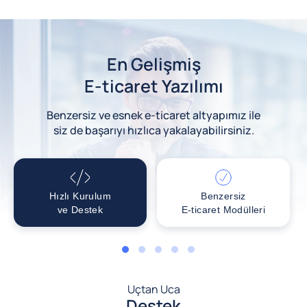
En Gelişmiş
E-ticaret Yazılımı
Benzersiz ve esnek e-ticaret altyapımız ile
siz de başarıyı hızlıca yakalayabilirsiniz.
Hızlı Kurulum
Benzersiz
ve Destek
E-ticaret Modülleri
1
2
3
4
5
Uçtan Uca
Destek