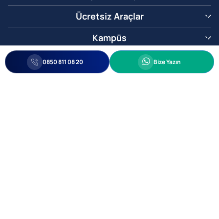
Ücretsiz Araçlar
Kampüs
0850 811 08 20
Whatsapp
0850 811 08 20
Bize Yazın
Biz Sizi Arayalım
•
•
Kişisel Verileri Korunma
Bilgi ve Veri Güvenliği Politikası
Gizlilik
© 2005-2026 Ticimax E Ticaret Yazılımları ve E Ticaret Paketleri Ticimax
Bilişim Teknolojileri A.Ş. Her Hakkı Saklıdır.
Allianz Tower Küçükbakkalköy Mah. Kayışdağı Cad. No:1
34750 Ataşehir / İstanbul