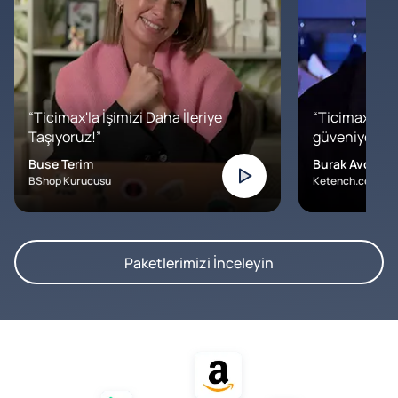
“Ticimax'la İşimizi Daha İleriye
“Ticimax'a b
Taşıyoruz!”
güveniyoruz. İ
Buse Terim
Burak Avcılar
BShop Kurucusu
Ketench.com – K
Paketlerimizi İnceleyin