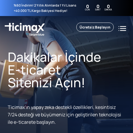
%60 İndirim! 2 Yıllık Alımlarda 1 Yıl Lisans
0
0
0
GÜN
SAAT
DAKIKA
+40.000 TL Kargo Bakiyesi Hediye!
Ücretsiz Başlayın
Dakikalar İçinde
E-ticaret
Sitenizi Açın!
Ticimax'ın yapay zeka destekli özellikleri, kesintisiz
7/24 desteği ve büyümeniz için geliştirilen teknolojisi
ile e-ticarete başlayın.