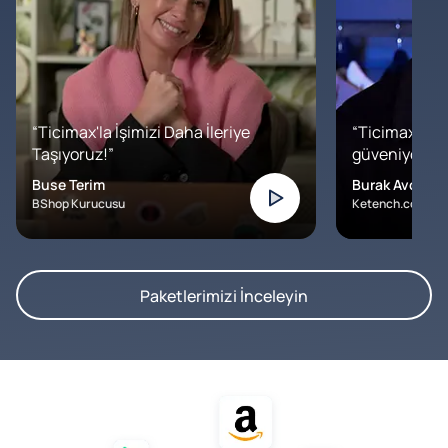
“Ticimax'la İşimizi Daha İleriye
“Ticimax'a b
Taşıyoruz!”
güveniyoruz. İ
Buse Terim
Burak Avcılar
BShop Kurucusu
Ketench.com – K
Paketlerimizi İnceleyin