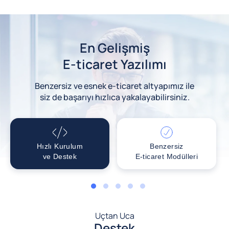
En Gelişmiş
E-ticaret Yazılımı
Benzersiz ve esnek e-ticaret altyapımız ile
siz de başarıyı hızlıca yakalayabilirsiniz.
Hızlı Kurulum
Benzersiz
ve Destek
E-ticaret Modülleri
1
2
3
4
5
Uçtan Uca
Destek