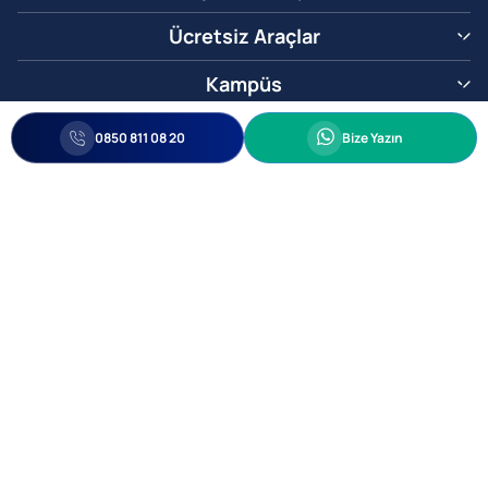
Ücretsiz Araçlar
Kampüs
0850 811 08 20
Whatsapp
0850 811 08 20
Bize Yazın
Biz Sizi Arayalım
•
•
Kişisel Verileri Korunma
Bilgi ve Veri Güvenliği Politikası
Gizlilik
© 2005-2026 Ticimax E Ticaret Yazılımları ve E Ticaret Paketleri Ticimax
Bilişim Teknolojileri A.Ş. Her Hakkı Saklıdır.
Allianz Tower Küçükbakkalköy Mah. Kayışdağı Cad. No:1
34750 Ataşehir / İstanbul