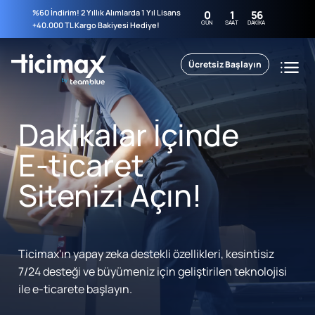
%60 İndirim! 2 Yıllık Alımlarda 1 Yıl Lisans
0
1
56
GÜN
SAAT
DAKIKA
+40.000 TL Kargo Bakiyesi Hediye!
Ücretsiz Başlayın
Dakikalar İçinde
E-ticaret
Sitenizi Açın!
Ticimax'ın yapay zeka destekli özellikleri, kesintisiz
7/24 desteği ve büyümeniz için geliştirilen teknolojisi
ile e-ticarete başlayın.