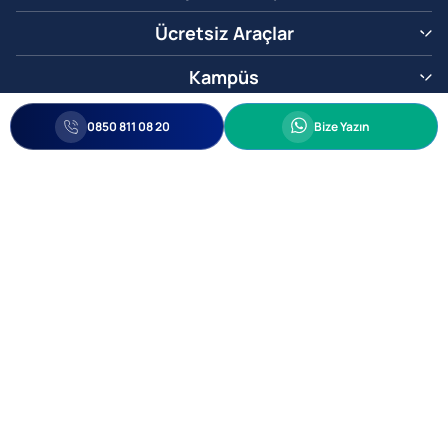
Ücretsiz Araçlar
Kampüs
0850 811 08 20
Whatsapp
0850 811 08 20
Bize Yazın
Biz Sizi Arayalım
•
•
Kişisel Verileri Korunma
Bilgi ve Veri Güvenliği Politikası
Gizlilik
© 2005-2026 Ticimax E Ticaret Yazılımları ve E Ticaret Paketleri Ticimax
Bilişim Teknolojileri A.Ş. Her Hakkı Saklıdır.
Allianz Tower Küçükbakkalköy Mah. Kayışdağı Cad. No:1
34750 Ataşehir / İstanbul