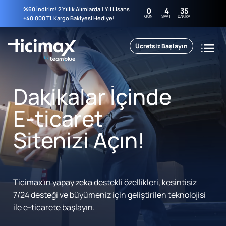
%60 İndirim! 2 Yıllık Alımlarda 1 Yıl Lisans
0
4
35
GÜN
SAAT
DAKIKA
+40.000 TL Kargo Bakiyesi Hediye!
Ücretsiz Başlayın
Dakikalar İçinde
E-ticaret
Sitenizi Açın!
Ticimax'ın yapay zeka destekli özellikleri, kesintisiz
7/24 desteği ve büyümeniz için geliştirilen teknolojisi
ile e-ticarete başlayın.