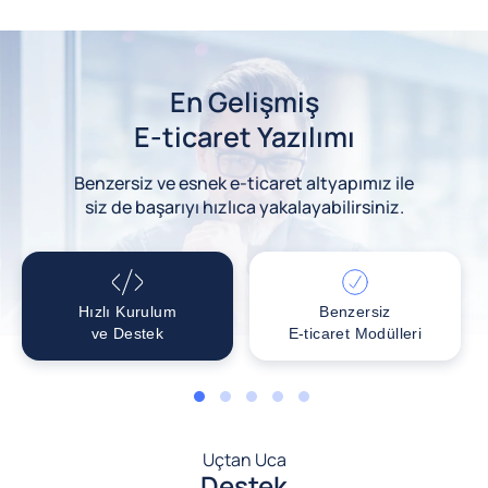
En Gelişmiş
E-ticaret Yazılımı
Benzersiz ve esnek e-ticaret altyapımız ile
siz de başarıyı hızlıca yakalayabilirsiniz.
Hızlı Kurulum
Benzersiz
ve Destek
E-ticaret Modülleri
1
2
3
4
5
Uçtan Uca
Destek