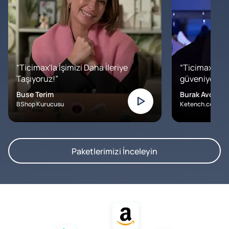
“Ticimax'la İşimizi Daha İleriye
“Ticimax'a b
Taşıyoruz!”
güveniyoruz. İ
Buse Terim
Burak Avcılar
BShop Kurucusu
Ketench.com – K
Paketlerimizi İnceleyin