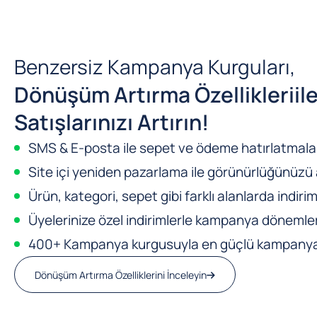
Benzersiz Kampanya Kurguları,
Dönüşüm Artırma Özellikleri
il
Satışlarınızı Artırın!
SMS & E-posta ile sepet ve ödeme hatırlatmalar
Site içi yeniden pazarlama ile görünürlüğünüzü a
Ürün, kategori, sepet gibi farklı alanlarda indirim
Üyelerinize özel indirimlerle kampanya dönemleri
400+ Kampanya kurgusuyla en güçlü kampanya m
Dönüşüm Artırma Özelliklerini İnceleyin