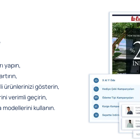
e
ı yapın,
rtırın,
li ürünlerinizi gösterin,
ni verimli geçirin,
odellerini kullanın.