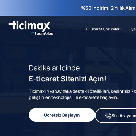
%60 İndirim! 2 Yıllık Alı
E-Ticaret Çözümleri
Fiya
Dakikalar İçinde
E-ticaret Sitenizi Açın!
Ticimax'ın yapay zeka destekli özellikleri, kesintisiz 
geliştirilen teknolojisi ile e-ticarete başlayın.
Ücretsiz Başlayın
Sizi Arayalı