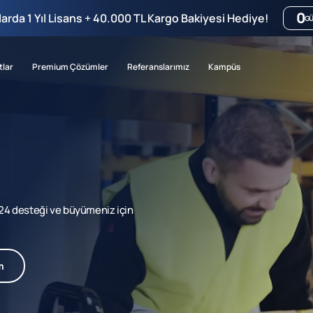
0
mlarda 1 Yıl Lisans + 40.000 TL Kargo Bakiyesi Hediye!
G
tlar
Premium Çözümler
Referanslarımız
Kampüs
7/24 desteği ve büyümeniz için
m