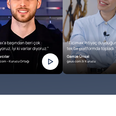
x'a başından beri çok
“Ticimax ihtiyaç duyduğu
oruz. İyi ki varlar diyoruz.”
tek bir platformda topladı.’
vcılar
Gamze Ünsal
com – Kurucu Ortağı
gaus.com.tr Kurucu