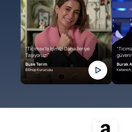
“Ticimax'la İşimizi Daha İleriye
“Ticima
Taşıyoruz!”
güveniy
Buse Terim
Burak A
BShop Kurucusu
Ketench.