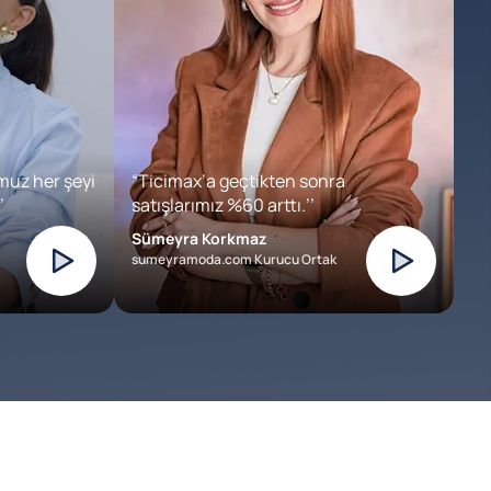
muz her şeyi
“Ticimax’a geçtikten sonra
’
satışlarımız %60 arttı.’’
Sümeyra Korkmaz
sumeyramoda.com Kurucu Ortak