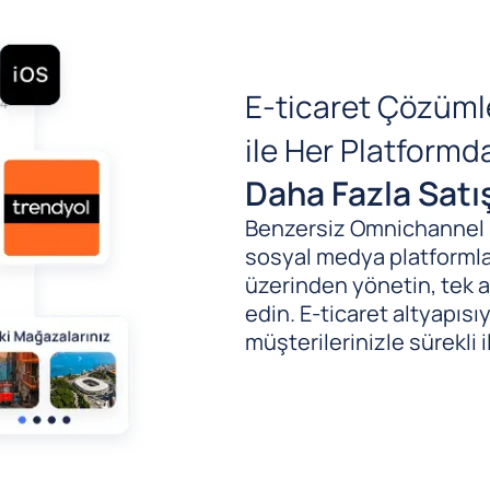
E-ticaret Çözüml
ile Her Platform
Daha Fazla Satı
Benzersiz Omnichannel (B
sosyal medya platformlar
üzerinden yönetin, tek al
edin. E-ticaret altyapıs
müşterilerinizle sürekli i