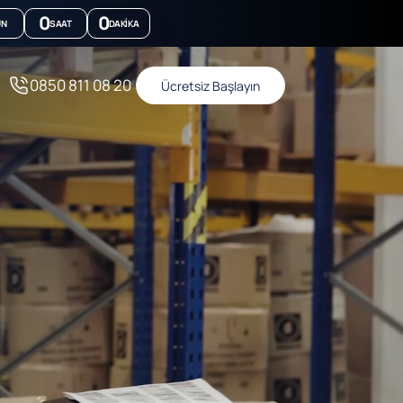
0
0
ÜN
SAAT
DAKIKA
0850 811 08 20
Ücretsiz Başlayın