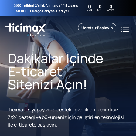
%60 İndirim! 2 Yıllık Alımlarda 1 Yıl Lisans
0
0
0
GÜN
SAAT
DAKIKA
+40.000 TL Kargo Bakiyesi Hediye!
Ücretsiz Başlayın
Dakikalar İçinde
E-ticaret
Sitenizi Açın!
Ticimax'ın yapay zeka destekli özellikleri, kesintisiz
7/24 desteği ve büyümeniz için geliştirilen teknolojisi
ile e-ticarete başlayın.