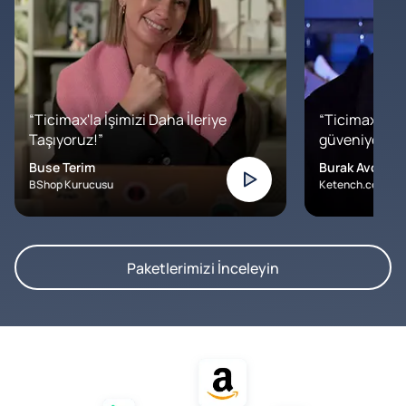
“Ticimax'la İşimizi Daha İleriye
“Ticimax'a b
Taşıyoruz!”
güveniyoruz. İ
Buse Terim
Burak Avcılar
BShop Kurucusu
Ketench.com – K
Paketlerimizi İnceleyin