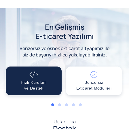
En Gelişmiş
E-ticaret Yazılımı
Benzersiz ve esnek e-ticaret altyapımız ile
siz de başarıyı hızlıca yakalayabilirsiniz.
Hızlı Kurulum
Benzersiz
ve Destek
E-ticaret Modülleri
1
2
3
4
5
Uçtan Uca
Destek