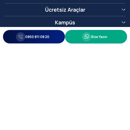
Ücretsiz Araçlar
Kampüs
0850 811 08 20
Whatsapp
0850 811 08 20
Bize Yazın
Biz Sizi Arayalım
•
•
Kişisel Verileri Korunma
Bilgi ve Veri Güvenliği Politikası
Gizlilik
© 2005-2026 Ticimax E Ticaret Yazılımları ve E Ticaret Paketleri Ticimax
Bilişim Teknolojileri A.Ş. Her Hakkı Saklıdır.
Allianz Tower Küçükbakkalköy Mah. Kayışdağı Cad. No:1
34750 Ataşehir / İstanbul