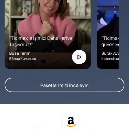
“Ticimax'la İşimizi Daha İleriye
“Ticimax'a b
Taşıyoruz!”
güveniyoruz. İ
Buse Terim
Burak Avcılar
BShop Kurucusu
Ketench.com – K
Paketlerimizi İnceleyin