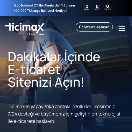
%60 İndirim! 2 Yıllık Alımlarda 1 Yıl Lisans
0
0
0
GÜN
SAAT
DAKIKA
+40.000 TL Kargo Bakiyesi Hediye!
Ücretsiz Başlayın
Dakikalar İçinde
E-ticaret
Sitenizi Açın!
Ticimax'ın yapay zeka destekli özellikleri, kesintisiz
7/24 desteği ve büyümeniz için geliştirilen teknolojisi
ile e-ticarete başlayın.