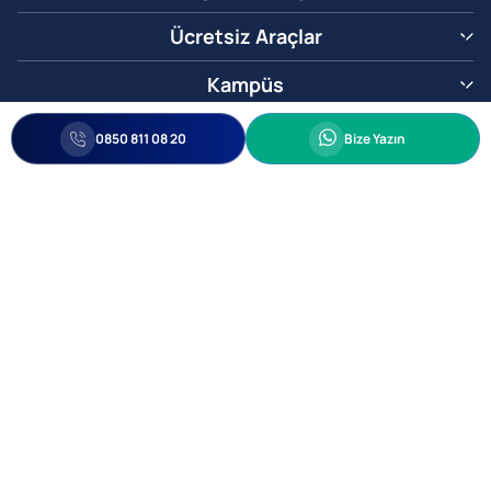
Ücretsiz Araçlar
Kampüs
0850 811 08 20
Whatsapp
0850 811 08 20
Bize Yazın
Biz Sizi Arayalım
•
•
Kişisel Verileri Korunma
Bilgi ve Veri Güvenliği Politikası
Gizlilik
© 2005-2026 Ticimax E Ticaret Yazılımları ve E Ticaret Paketleri Ticimax
Bilişim Teknolojileri A.Ş. Her Hakkı Saklıdır.
Allianz Tower Küçükbakkalköy Mah. Kayışdağı Cad. No:1
34750 Ataşehir / İstanbul