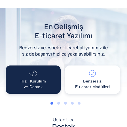
En Gelişmiş
E-ticaret Yazılımı
Benzersiz ve esnek e-ticaret altyapımız ile
siz de başarıyı hızlıca yakalayabilirsiniz.
Hızlı Kurulum
Benzersiz
ve Destek
E-ticaret Modülleri
1
2
3
4
5
Uçtan Uca
Destek