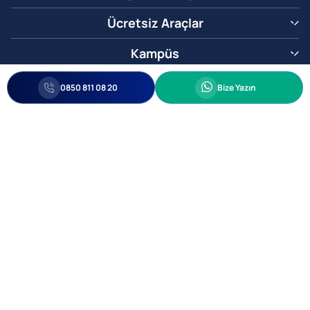
Ücretsiz Araçlar
Kampüs
0850 811 08 20
Whatsapp
0850 811 08 20
Bize Yazın
Biz Sizi Arayalım
•
•
Kişisel Verileri Korunma
Bilgi ve Veri Güvenliği Politikası
Gizlilik
© 2005-2026 Ticimax E Ticaret Yazılımları ve E Ticaret Paketleri Ticimax
Bilişim Teknolojileri A.Ş. Her Hakkı Saklıdır.
Allianz Tower Küçükbakkalköy Mah. Kayışdağı Cad. No:1
34750 Ataşehir / İstanbul