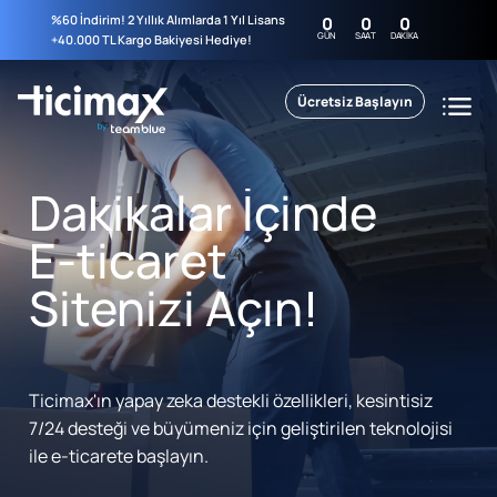
%60 İndirim! 2 Yıllık Alımlarda 1 Yıl Lisans
0
0
0
GÜN
SAAT
DAKIKA
+40.000 TL Kargo Bakiyesi Hediye!
Ücretsiz Başlayın
Dakikalar İçinde
E-ticaret
Sitenizi Açın!
Ticimax'ın yapay zeka destekli özellikleri, kesintisiz
7/24 desteği ve büyümeniz için geliştirilen teknolojisi
ile e-ticarete başlayın.