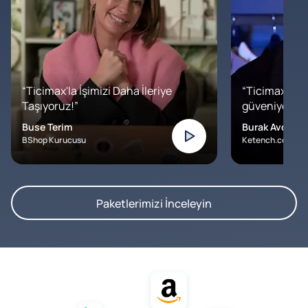
“Ticimax'la İşimizi Daha İleriye
“Ticimax'a b
Taşıyoruz!”
güveniyoruz. İ
Buse Terim
Burak Avcılar
BShop Kurucusu
Ketench.com – K
Paketlerimizi İnceleyin