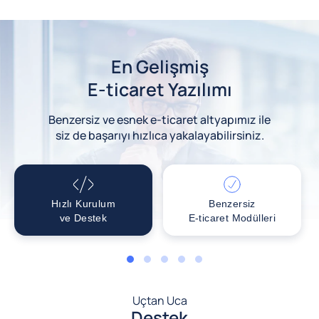
En Gelişmiş
E-ticaret Yazılımı
Benzersiz ve esnek e-ticaret altyapımız ile
siz de başarıyı hızlıca yakalayabilirsiniz.
Hızlı Kurulum
Benzersiz
ve Destek
E-ticaret Modülleri
1
2
3
4
5
Uçtan Uca
Destek