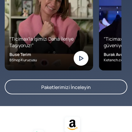
“Ticimax'la İşimizi Daha İleriye
“Ticimax'a b
Taşıyoruz!”
güveniyoruz. İ
Buse Terim
Burak Avcılar
BShop Kurucusu
Ketench.com – K
Paketlerimizi İnceleyin