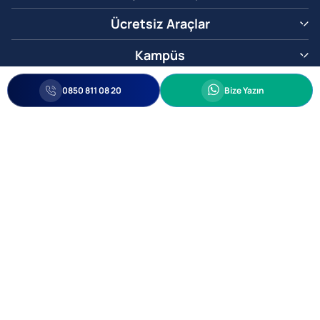
Ücretsiz Araçlar
Kampüs
0850 811 08 20
Whatsapp
0850 811 08 20
Bize Yazın
Biz Sizi Arayalım
•
•
Kişisel Verileri Korunma
Bilgi ve Veri Güvenliği Politikası
Gizlilik
© 2005-2026 Ticimax E Ticaret Yazılımları ve E Ticaret Paketleri Ticimax
Bilişim Teknolojileri A.Ş. Her Hakkı Saklıdır.
Allianz Tower Küçükbakkalköy Mah. Kayışdağı Cad. No:1
34750 Ataşehir / İstanbul