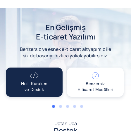
En Gelişmiş
E-ticaret Yazılımı
Benzersiz ve esnek e-ticaret altyapımız ile
siz de başarıyı hızlıca yakalayabilirsiniz.
Hızlı Kurulum
Benzersiz
ve Destek
E-ticaret Modülleri
1
2
3
4
5
Uçtan Uca
Destek