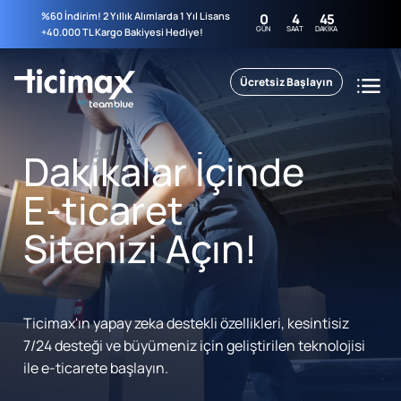
%60 İndirim! 2 Yıllık Alımlarda 1 Yıl Lisans
0
4
45
GÜN
SAAT
DAKIKA
+40.000 TL Kargo Bakiyesi Hediye!
Ücretsiz Başlayın
Dakikalar İçinde
E-ticaret
Sitenizi Açın!
Ticimax'ın yapay zeka destekli özellikleri, kesintisiz
7/24 desteği ve büyümeniz için geliştirilen teknolojisi
ile e-ticarete başlayın.