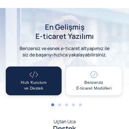
En Gelişmiş
E-ticaret Yazılımı
Benzersiz ve esnek e-ticaret altyapımız ile
siz de başarıyı hızlıca yakalayabilirsiniz.
Hızlı Kurulum
Benzersiz
ve Destek
E-ticaret Modülleri
1
2
3
4
5
Uçtan Uca
Destek