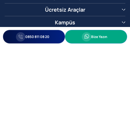
Ücretsiz Araçlar
Kampüs
0850 811 08 20
Whatsapp
0850 811 08 20
Bize Yazın
Biz Sizi Arayalım
•
•
Kişisel Verileri Korunma
Bilgi ve Veri Güvenliği Politikası
Gizlilik
© 2005-2026 Ticimax E Ticaret Yazılımları ve E Ticaret Paketleri Ticimax
Bilişim Teknolojileri A.Ş. Her Hakkı Saklıdır.
Allianz Tower Küçükbakkalköy Mah. Kayışdağı Cad. No:1
34750 Ataşehir / İstanbul