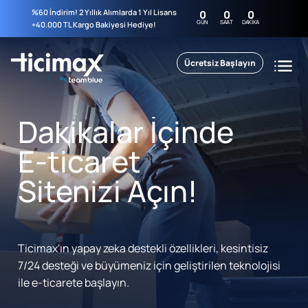
%60 İndirim! 2 Yıllık Alımlarda 1 Yıl Lisans
0
0
0
GÜN
SAAT
DAKIKA
+40.000 TL Kargo Bakiyesi Hediye!
Ücretsiz Başlayın
Dakikalar İçinde
E-ticaret
Sitenizi Açın!
Ticimax'ın yapay zeka destekli özellikleri, kesintisiz
7/24 desteği ve büyümeniz için geliştirilen teknolojisi
ile e-ticarete başlayın.