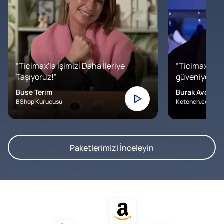
“Ticimax'la İşimizi Daha İleriye
“Ticimax'a b
Taşıyoruz!”
güveniyoruz. İ
Buse Terim
Burak Avcılar
BShop Kurucusu
Ketench.com – K
Paketlerimizi İnceleyin