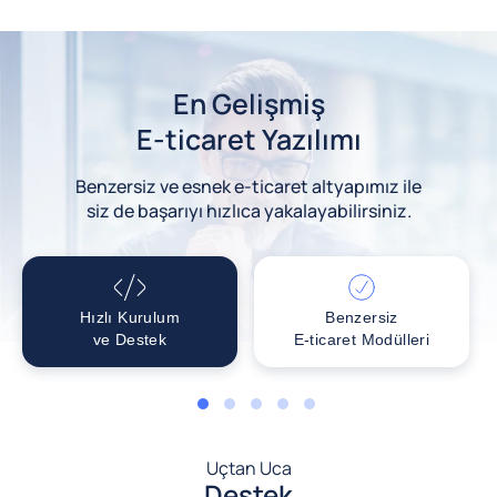
En Gelişmiş
E-ticaret Yazılımı
Benzersiz ve esnek e-ticaret altyapımız ile
siz de başarıyı hızlıca yakalayabilirsiniz.
Hızlı Kurulum
Benzersiz
ve Destek
E-ticaret Modülleri
1
2
3
4
5
Uçtan Uca
Destek