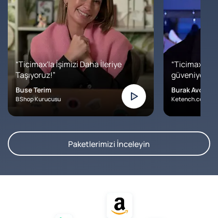
“Ticimax'la İşimizi Daha İleriye
“Ticimax'a b
Taşıyoruz!”
güveniyoruz. İ
Buse Terim
Burak Avcılar
BShop Kurucusu
Ketench.com – K
Paketlerimizi İnceleyin