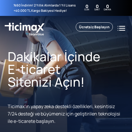
%60 İndirim! 2 Yıllık Alımlarda 1 Yıl Lisans
0
0
0
GÜN
SAAT
DAKIKA
+40.000 TL Kargo Bakiyesi Hediye!
Ücretsiz Başlayın
Dakikalar İçinde
E-ticaret
Sitenizi Açın!
Ticimax'ın yapay zeka destekli özellikleri, kesintisiz
7/24 desteği ve büyümeniz için geliştirilen teknolojisi
ile e-ticarete başlayın.