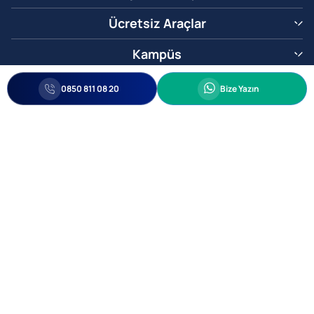
Ücretsiz Araçlar
Kampüs
0850 811 08 20
Whatsapp
0850 811 08 20
Bize Yazın
Biz Sizi Arayalım
•
•
Kişisel Verileri Korunma
Bilgi ve Veri Güvenliği Politikası
Gizlilik
© 2005-2026 Ticimax E Ticaret Yazılımları ve E Ticaret Paketleri Ticimax
Bilişim Teknolojileri A.Ş. Her Hakkı Saklıdır.
Allianz Tower Küçükbakkalköy Mah. Kayışdağı Cad. No:1
34750 Ataşehir / İstanbul