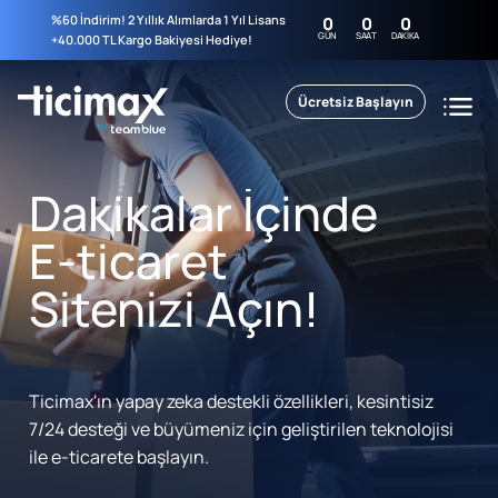
%60 İndirim! 2 Yıllık Alımlarda 1 Yıl Lisans
0
0
0
GÜN
SAAT
DAKIKA
+40.000 TL Kargo Bakiyesi Hediye!
Ücretsiz Başlayın
Dakikalar İçinde
E-ticaret
Sitenizi Açın!
Ticimax'ın yapay zeka destekli özellikleri, kesintisiz
7/24 desteği ve büyümeniz için geliştirilen teknolojisi
ile e-ticarete başlayın.