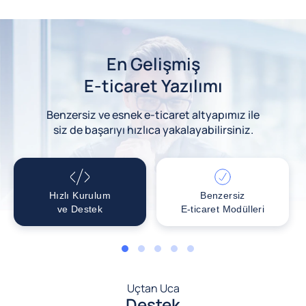
En Gelişmiş
E-ticaret Yazılımı
Benzersiz ve esnek e-ticaret altyapımız ile
siz de başarıyı hızlıca yakalayabilirsiniz.
Hızlı Kurulum
Benzersiz
ve Destek
E-ticaret Modülleri
1
2
3
4
5
Uçtan Uca
Destek