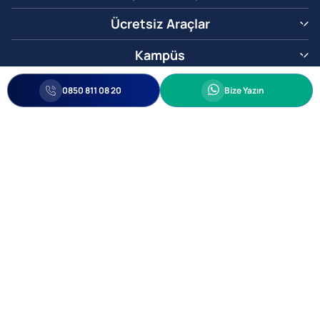
Ücretsiz Araçlar
Kampüs
0850 811 08 20
Whatsapp
0850 811 08 20
Bize Yazın
Biz Sizi Arayalım
•
•
Kişisel Verileri Korunma
Bilgi ve Veri Güvenliği Politikası
Gizlilik
© 2005-2026 Ticimax E Ticaret Yazılımları ve E Ticaret Paketleri Ticimax
Bilişim Teknolojileri A.Ş. Her Hakkı Saklıdır.
Allianz Tower Küçükbakkalköy Mah. Kayışdağı Cad. No:1
34750 Ataşehir / İstanbul