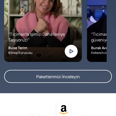
“Ticimax'la İşimizi Daha İleriye
“Ticimax'a b
Taşıyoruz!”
güveniyoruz. İ
Buse Terim
Burak Avcılar
BShop Kurucusu
Ketench.com – K
Paketlerimizi İnceleyin