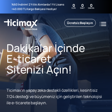
%60 İndirim! 2 Yıllık Alımlarda 1 Yıl Lisans
0
0
0
GÜN
SAAT
DAKIKA
+40.000 TL Kargo Bakiyesi Hediye!
Ücretsiz Başlayın
Dakikalar İçinde
E-ticaret
Sitenizi Açın!
Ticimax'ın yapay zeka destekli özellikleri, kesintisiz
7/24 desteği ve büyümeniz için geliştirilen teknolojisi
ile e-ticarete başlayın.