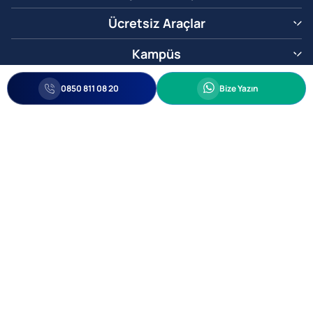
Ücretsiz Araçlar
Kampüs
0850 811 08 20
Whatsapp
0850 811 08 20
Bize Yazın
Biz Sizi Arayalım
•
•
Kişisel Verileri Korunma
Bilgi ve Veri Güvenliği Politikası
Gizlilik
© 2005-2026 Ticimax E Ticaret Yazılımları ve E Ticaret Paketleri Ticimax
Bilişim Teknolojileri A.Ş. Her Hakkı Saklıdır.
Allianz Tower Küçükbakkalköy Mah. Kayışdağı Cad. No:1
34750 Ataşehir / İstanbul