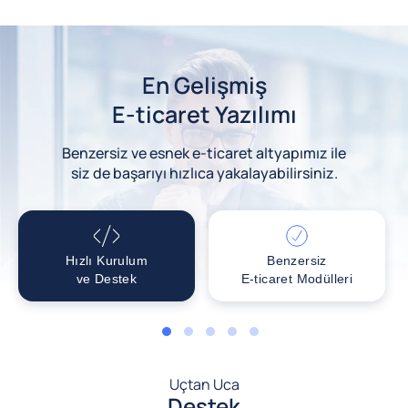
En Gelişmiş
E-ticaret Yazılımı
Benzersiz ve esnek e-ticaret altyapımız ile
siz de başarıyı hızlıca yakalayabilirsiniz.
Hızlı Kurulum
Benzersiz
ve Destek
E-ticaret Modülleri
1
2
3
4
5
Uçtan Uca
Destek