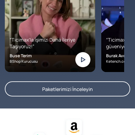
“Ticimax'la İşimizi Daha İleriye
“Ticimax'a b
Taşıyoruz!”
güveniyoruz. İ
Buse Terim
Burak Avcılar
BShop Kurucusu
Ketench.com – K
Paketlerimizi İnceleyin