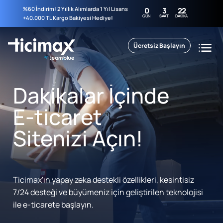
%60 İndirim! 2 Yıllık Alımlarda 1 Yıl Lisans
0
3
22
GÜN
SAAT
DAKIKA
+40.000 TL Kargo Bakiyesi Hediye!
Ücretsiz Başlayın
Dakikalar İçinde
E-ticaret
Sitenizi Açın!
Ticimax'ın yapay zeka destekli özellikleri, kesintisiz
7/24 desteği ve büyümeniz için geliştirilen teknolojisi
ile e-ticarete başlayın.