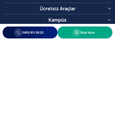
Ücretsiz Araçlar
Kampüs
0850 811 08 20
Whatsapp
0850 811 08 20
Bize Yazın
Biz Sizi Arayalım
•
•
Kişisel Verileri Korunma
Bilgi ve Veri Güvenliği Politikası
Gizlilik
© 2005-2026 Ticimax E Ticaret Yazılımları ve E Ticaret Paketleri Ticimax
Bilişim Teknolojileri A.Ş. Her Hakkı Saklıdır.
Allianz Tower Küçükbakkalköy Mah. Kayışdağı Cad. No:1
34750 Ataşehir / İstanbul