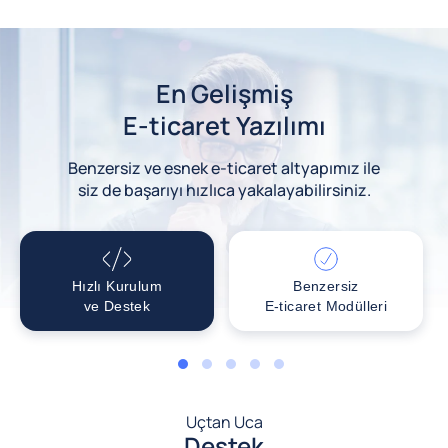
En Gelişmiş
E-ticaret Yazılımı
Benzersiz ve esnek e-ticaret altyapımız ile
siz de başarıyı hızlıca yakalayabilirsiniz.
Hızlı Kurulum
Benzersiz
ve Destek
E-ticaret Modülleri
1
2
3
4
5
Uçtan Uca
Destek