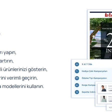
e
ı yapın,
rtırın,
li ürünlerinizi gösterin,
ni verimli geçirin,
odellerini kullanın.