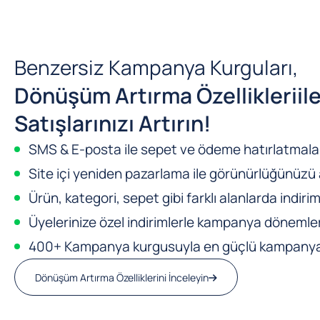
Benzersiz Kampanya Kurguları,
Dönüşüm Artırma Özellikleri
il
Satışlarınızı Artırın!
SMS & E-posta ile sepet ve ödeme hatırlatmalar
Site içi yeniden pazarlama ile görünürlüğünüzü a
Ürün, kategori, sepet gibi farklı alanlarda indirim
Üyelerinize özel indirimlerle kampanya dönemleri
400+ Kampanya kurgusuyla en güçlü kampanya m
Dönüşüm Artırma Özelliklerini İnceleyin