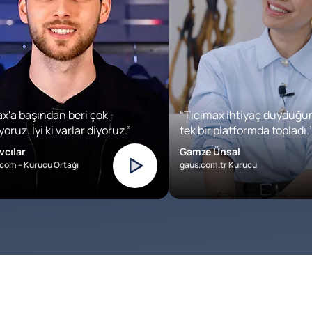
x'a başından beri çok
“Ticimax ihtiyaç duyduğu
oruz. İyi ki varlar diyoruz.”
tek bir platformda topladı.’
vcılar
Gamze Ünsal
com – Kurucu Ortağı
gaus.com.tr Kurucu