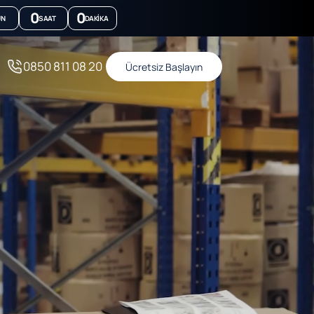
0
0
ÜN
SAAT
DAKIKA
0850 811 08 20
Ücretsiz Başlayın