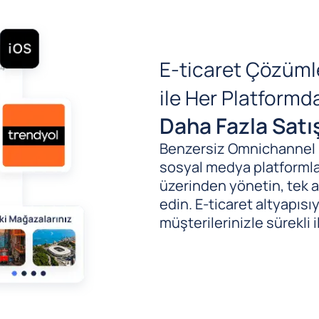
E-ticaret Çözüml
ile Her Platform
Daha Fazla Satı
Benzersiz Omnichannel (B
sosyal medya platformlar
üzerinden yönetin, tek al
edin. E-ticaret altyapıs
müşterilerinizle sürekli i