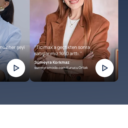
muz her şeyi
“Ticimax’a geçtikten sonra
’
satışlarımız %60 arttı.’’
Sümeyra Korkmaz
sumeyramoda.com Kurucu Ortak