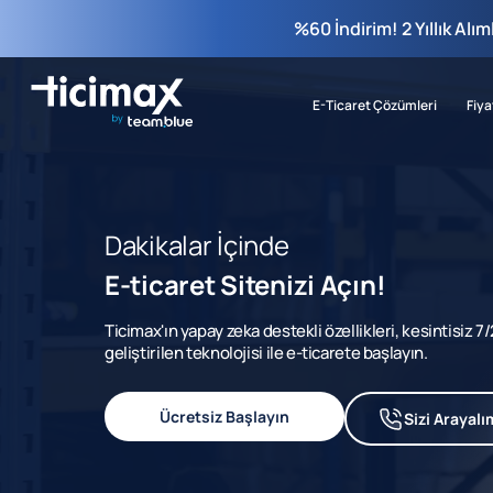
%60 İndirim! 2 Yıllık Alı
E-Ticaret Çözümleri
Fiya
Dakikalar İçinde
E-ticaret Sitenizi Açın!
Ticimax'ın yapay zeka destekli özellikleri, kesintisiz 
geliştirilen teknolojisi ile e-ticarete başlayın.
Ücretsiz Başlayın
Sizi Arayalı