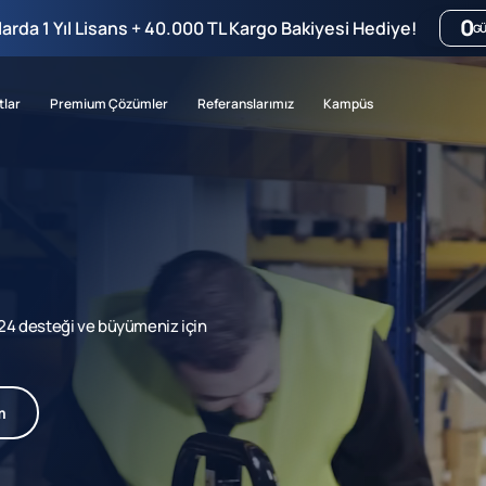
0
mlarda 1 Yıl Lisans + 40.000 TL Kargo Bakiyesi Hediye!
G
tlar
Premium Çözümler
Referanslarımız
Kampüs
7/24 desteği ve büyümeniz için
m