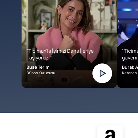
“Ticimax'la İşimizi Daha İleriye
“Ticima
Taşıyoruz!”
güveniy
Buse Terim
Burak A
BShop Kurucusu
Ketench.