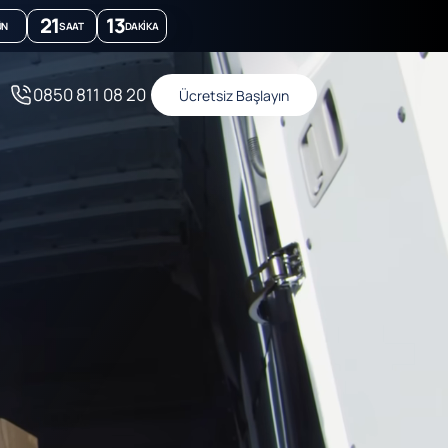
21
13
ÜN
SAAT
DAKIKA
0850 811 08 20
Ücretsiz Başlayın