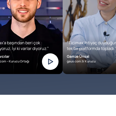
x'a başından beri çok
“Ticimax ihtiyaç duyduğu
oruz. İyi ki varlar diyoruz.”
tek bir platformda topladı.’
vcılar
Gamze Ünsal
com – Kurucu Ortağı
gaus.com.tr Kurucu