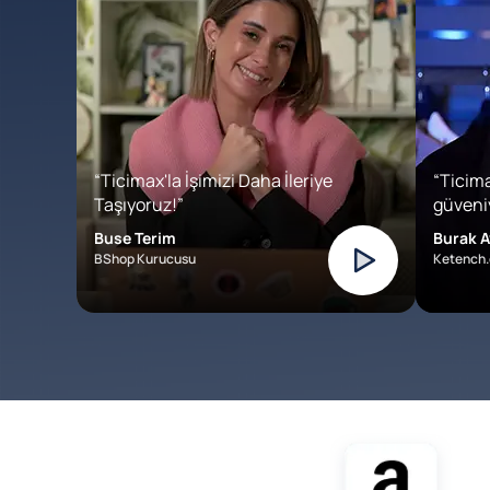
“Ticimax'la İşimizi Daha İleriye
“Ticima
Taşıyoruz!”
güveniy
Buse Terim
Burak A
BShop Kurucusu
Ketench.