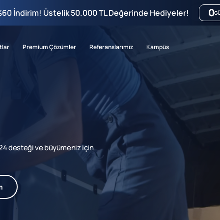
0
%60 İndirim! Üstelik 50.000 TL Değerinde Hediyeler!
G
tlar
Premium Çözümler
Referanslarımız
Kampüs
7/24 desteği ve büyümeniz için
m