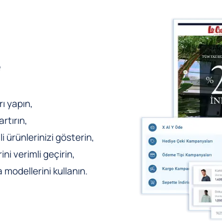
e
ı yapın,
rtırın,
li ürünlerinizi gösterin,
ni verimli geçirin,
odellerini kullanın.