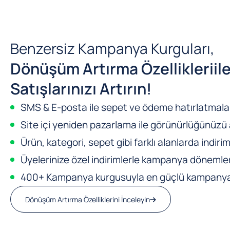
Benzersiz Kampanya Kurguları,
Dönüşüm Artırma Özellikleri
il
Satışlarınızı Artırın!
SMS & E-posta ile sepet ve ödeme hatırlatmalar
Site içi yeniden pazarlama ile görünürlüğünüzü a
Ürün, kategori, sepet gibi farklı alanlarda indirim
Üyelerinize özel indirimlerle kampanya dönemleri
400+ Kampanya kurgusuyla en güçlü kampanya m
Dönüşüm Artırma Özelliklerini İnceleyin