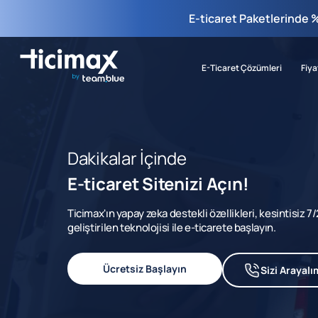
E-ticaret Paketlerinde 
E-Ticaret Çözümleri
Fiya
Dakikalar İçinde
E-ticaret Sitenizi Açın!
Ticimax'ın yapay zeka destekli özellikleri, kesintisiz 
geliştirilen teknolojisi ile e-ticarete başlayın.
Ücretsiz Başlayın
Sizi Arayalı