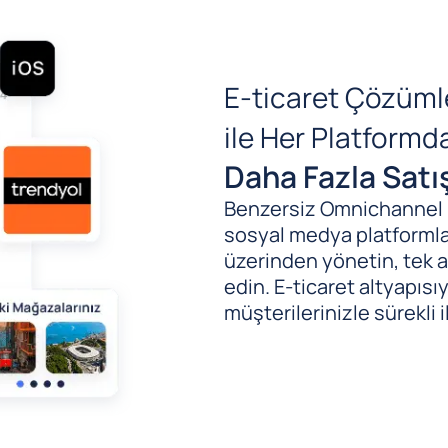
E-ticaret Çözüml
ile Her Platform
Daha Fazla Satı
Benzersiz Omnichannel (B
sosyal medya platformlar
üzerinden yönetin, tek al
edin. E-ticaret altyapıs
müşterilerinizle sürekli i