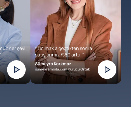
muz her şeyi
“Ticimax’a geçtikten sonra
’
satışlarımız %60 arttı.’’
Sümeyra Korkmaz
sumeyramoda.com Kurucu Ortak