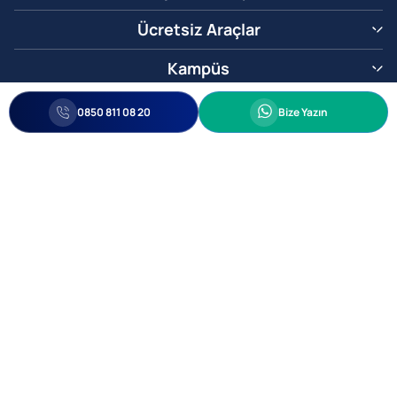
Ücretsiz Araçlar
Kampüs
0850 811 08 20
Whatsapp
0850 811 08 20
Bize Yazın
Biz Sizi Arayalım
•
•
Kişisel Verileri Korunma
Bilgi ve Veri Güvenliği Politikası
Gizlilik
© 2005-2026 Ticimax E Ticaret Yazılımları ve E Ticaret Paketleri Ticimax
Bilişim Teknolojileri A.Ş. Her Hakkı Saklıdır.
Allianz Tower Küçükbakkalköy Mah. Kayışdağı Cad. No:1
34750 Ataşehir / İstanbul