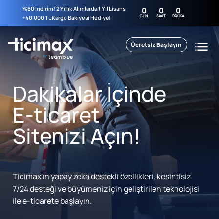
%60 İndirim! 2 Yıllık Alımlarda 1 Yıl Lisans
0
0
0
GÜN
SAAT
DAKIKA
+40.000 TL Kargo Bakiyesi Hediye!
Ücretsiz Başlayın
Dakikalar İçinde
E-ticaret
Sitenizi Açın!
Ticimax'ın yapay zeka destekli özellikleri, kesintisiz
7/24 desteği ve büyümeniz için geliştirilen teknolojisi
ile e-ticarete başlayın.