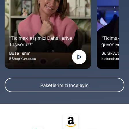
“Ticimax'la İşimizi Daha İleriye
“Ticimax'a b
Taşıyoruz!”
güveniyoruz. İ
Buse Terim
Burak Avcılar
BShop Kurucusu
Ketench.com – K
Paketlerimizi İnceleyin