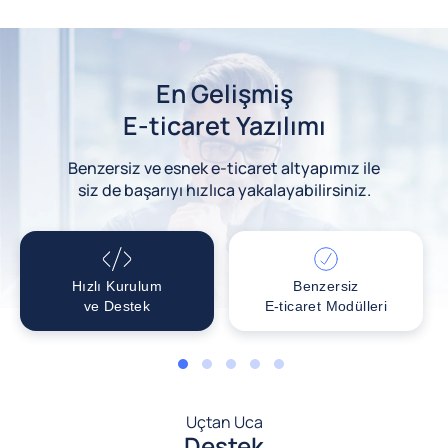
En Gelişmiş
E-ticaret Yazılımı
Benzersiz ve esnek e-ticaret altyapımız ile
siz de başarıyı hızlıca yakalayabilirsiniz.
Hızlı Kurulum
Benzersiz
ve Destek
E-ticaret Modülleri
1
2
3
4
5
Uçtan Uca
Destek