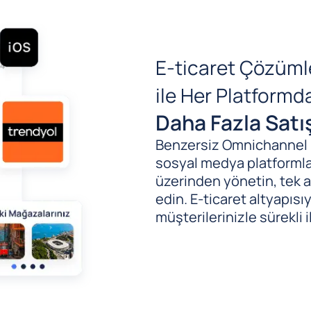
E-ticaret Çözüml
ile Her Platform
Daha Fazla Satı
Benzersiz Omnichannel (B
sosyal medya platformlar
üzerinden yönetin, tek al
edin. E-ticaret altyapıs
müşterilerinizle sürekli i