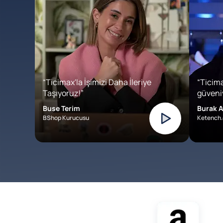
“Ticimax'la İşimizi Daha İleriye
“Ticima
Taşıyoruz!”
güveniy
Buse Terim
Burak A
BShop Kurucusu
Ketench.