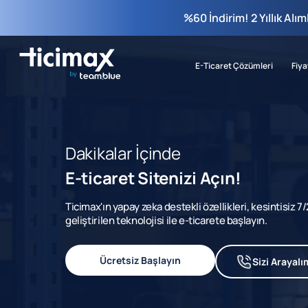
%60 İndirim! 2 Yıllık Alı
E-Ticaret Çözümleri
Fiya
Dakikalar İçinde
E-ticaret Sitenizi Açın!
Ticimax'ın yapay zeka destekli özellikleri, kesintisiz 
geliştirilen teknolojisi ile e-ticarete başlayın.
Ücretsiz Başlayın
Sizi Arayalı