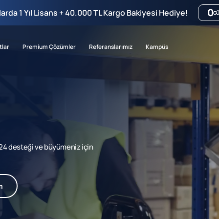
0
mlarda 1 Yıl Lisans + 40.000 TL Kargo Bakiyesi Hediye!
G
tlar
Premium Çözümler
Referanslarımız
Kampüs
7/24 desteği ve büyümeniz için
m