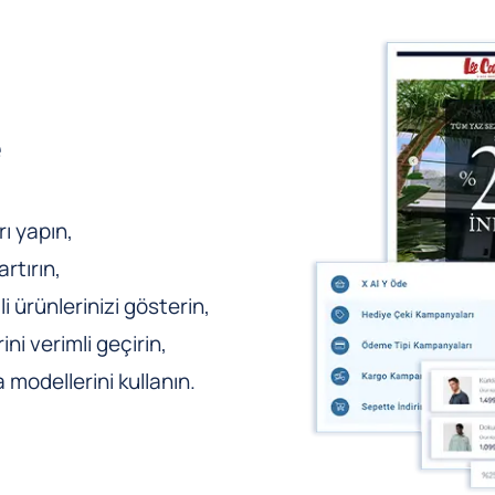
e
ı yapın,
rtırın,
li ürünlerinizi gösterin,
ni verimli geçirin,
odellerini kullanın.