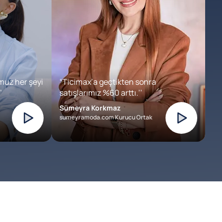
muz her şeyi
“Ticimax’a geçtikten sonra
’
satışlarımız %60 arttı.’’
Sümeyra Korkmaz
sumeyramoda.com Kurucu Ortak