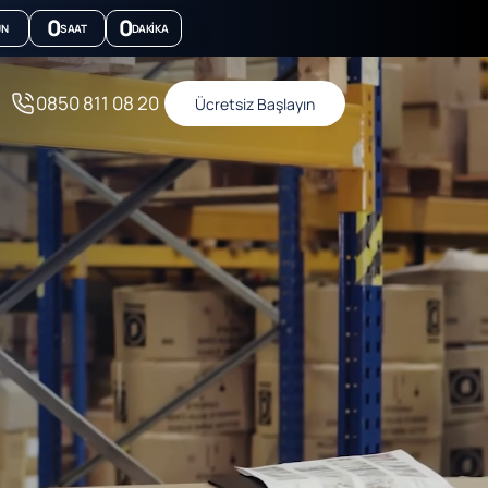
0
0
ÜN
SAAT
DAKIKA
0850 811 08 20
Ücretsiz Başlayın