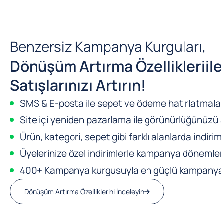
Benzersiz Kampanya Kurguları,
Dönüşüm Artırma Özellikleri
il
Satışlarınızı Artırın!
SMS & E-posta ile sepet ve ödeme hatırlatmalar
Site içi yeniden pazarlama ile görünürlüğünüzü a
Ürün, kategori, sepet gibi farklı alanlarda indirim
Üyelerinize özel indirimlerle kampanya dönemleri
400+ Kampanya kurgusuyla en güçlü kampanya m
Dönüşüm Artırma Özelliklerini İnceleyin