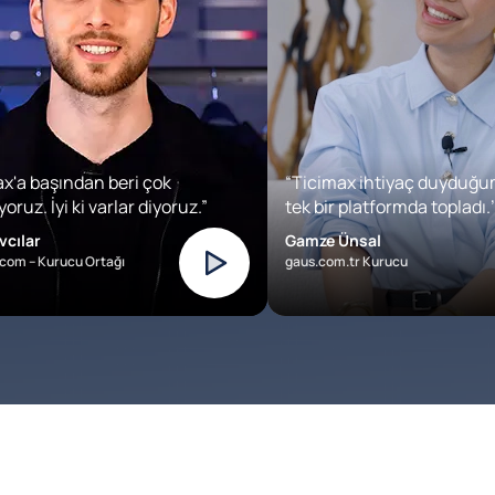
x'a başından beri çok
“Ticimax ihtiyaç duyduğu
oruz. İyi ki varlar diyoruz.”
tek bir platformda topladı.’
vcılar
Gamze Ünsal
com – Kurucu Ortağı
gaus.com.tr Kurucu