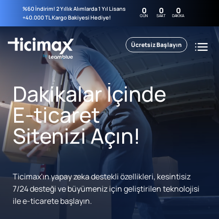
%60 İndirim! 2 Yıllık Alımlarda 1 Yıl Lisans
0
0
0
GÜN
SAAT
DAKIKA
+40.000 TL Kargo Bakiyesi Hediye!
Ücretsiz Başlayın
Dakikalar İçinde
E-ticaret
Sitenizi Açın!
Ticimax'ın yapay zeka destekli özellikleri, kesintisiz
7/24 desteği ve büyümeniz için geliştirilen teknolojisi
ile e-ticarete başlayın.