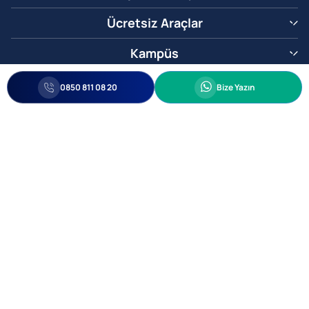
Ücretsiz Araçlar
Kampüs
0850 811 08 20
Whatsapp
0850 811 08 20
Bize Yazın
Biz Sizi Arayalım
•
•
Kişisel Verileri Korunma
Bilgi ve Veri Güvenliği Politikası
Gizlilik
© 2005-2026 Ticimax E Ticaret Yazılımları ve E Ticaret Paketleri Ticimax
Bilişim Teknolojileri A.Ş. Her Hakkı Saklıdır.
Allianz Tower Küçükbakkalköy Mah. Kayışdağı Cad. No:1
34750 Ataşehir / İstanbul