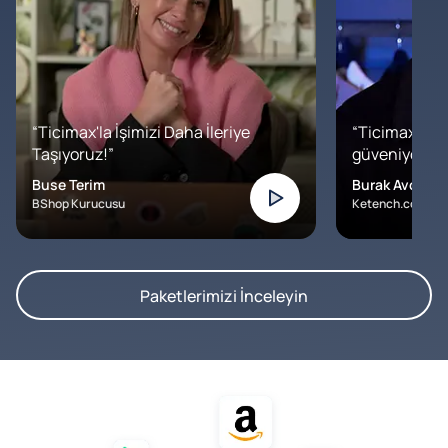
“Ticimax'la İşimizi Daha İleriye
“Ticimax'a b
Taşıyoruz!”
güveniyoruz. İ
Buse Terim
Burak Avcılar
BShop Kurucusu
Ketench.com – K
Paketlerimizi İnceleyin