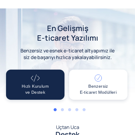
En Gelişmiş
E-ticaret Yazılımı
Benzersiz ve esnek e-ticaret altyapımız ile
siz de başarıyı hızlıca yakalayabilirsiniz.
Hızlı Kurulum
Benzersiz
ve Destek
E-ticaret Modülleri
1
2
3
4
5
Uçtan Uca
Destek