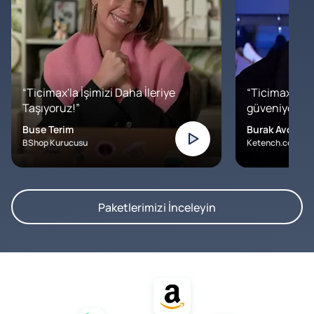
“Ticimax'la İşimizi Daha İleriye
“Ticimax'a b
Taşıyoruz!”
güveniyoruz. İ
Buse Terim
Burak Avcılar
BShop Kurucusu
Ketench.com – K
Paketlerimizi İnceleyin