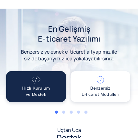
En Gelişmiş
E-ticaret Yazılımı
Benzersiz ve esnek e-ticaret altyapımız ile
siz de başarıyı hızlıca yakalayabilirsiniz.
Hızlı Kurulum
Benzersiz
ve Destek
E-ticaret Modülleri
1
2
3
4
5
Uçtan Uca
Destek