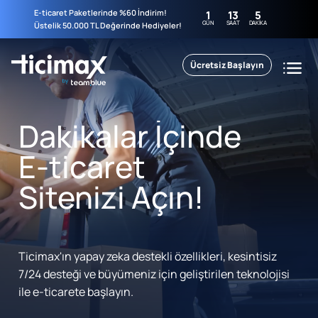
E-ticaret Paketlerinde %60 İndirim!
1
13
5
GÜN
SAAT
DAKIKA
Üstelik 50.000 TL Değerinde Hediyeler!
Ücretsiz Başlayın
Dakikalar İçinde
E-ticaret
Sitenizi Açın!
Ticimax'ın yapay zeka destekli özellikleri, kesintisiz
7/24 desteği ve büyümeniz için geliştirilen teknolojisi
ile e-ticarete başlayın.