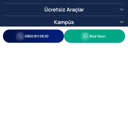
Ücretsiz Araçlar
Kampüs
0850 811 08 20
Whatsapp
0850 811 08 20
Bize Yazın
Biz Sizi Arayalım
•
•
Kişisel Verileri Korunma
Bilgi ve Veri Güvenliği Politikası
Gizlilik
© 2005-2026 Ticimax E Ticaret Yazılımları ve E Ticaret Paketleri Ticimax
Bilişim Teknolojileri A.Ş. Her Hakkı Saklıdır.
Allianz Tower Küçükbakkalköy Mah. Kayışdağı Cad. No:1
34750 Ataşehir / İstanbul