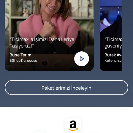
“Ticimax'la İşimizi Daha İleriye
“Ticimax'a b
Taşıyoruz!”
güveniyoruz. İ
Buse Terim
Burak Avcılar
BShop Kurucusu
Ketench.com – K
Paketlerimizi İnceleyin