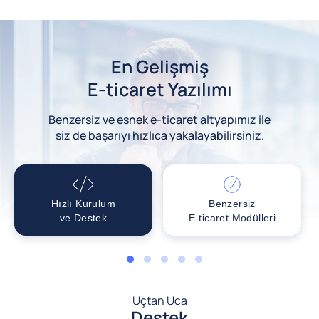
En Gelişmiş
E-ticaret Yazılımı
Benzersiz ve esnek e-ticaret altyapımız ile
siz de başarıyı hızlıca yakalayabilirsiniz.
Hızlı Kurulum
Benzersiz
ve Destek
E-ticaret Modülleri
1
2
3
4
5
Uçtan Uca
Destek