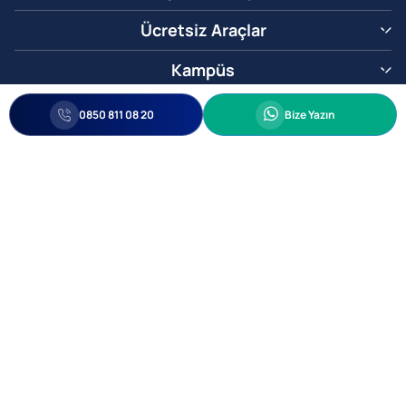
Ücretsiz Araçlar
Kampüs
0850 811 08 20
Whatsapp
0850 811 08 20
Bize Yazın
Biz Sizi Arayalım
•
•
Kişisel Verileri Korunma
Bilgi ve Veri Güvenliği Politikası
Gizlilik
© 2005-2026 Ticimax E Ticaret Yazılımları ve E Ticaret Paketleri Ticimax
Bilişim Teknolojileri A.Ş. Her Hakkı Saklıdır.
Allianz Tower Küçükbakkalköy Mah. Kayışdağı Cad. No:1
34750 Ataşehir / İstanbul