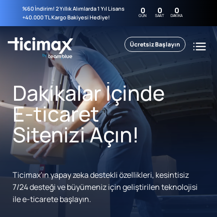
%60 İndirim! 2 Yıllık Alımlarda 1 Yıl Lisans
0
0
0
GÜN
SAAT
DAKIKA
+40.000 TL Kargo Bakiyesi Hediye!
Ücretsiz Başlayın
Dakikalar İçinde
E-ticaret
Sitenizi Açın!
Ticimax'ın yapay zeka destekli özellikleri, kesintisiz
7/24 desteği ve büyümeniz için geliştirilen teknolojisi
ile e-ticarete başlayın.