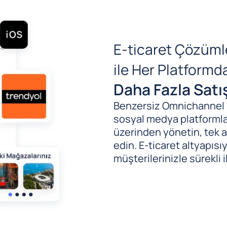
E-ticaret Çözüml
ile Her Platform
Daha Fazla Satı
Benzersiz Omnichannel (B
sosyal medya platformlar
üzerinden yönetin, tek al
edin. E-ticaret altyapıs
müşterilerinizle sürekli i