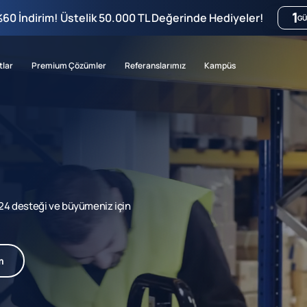
1
%60 İndirim! Üstelik 50.000 TL Değerinde Hediyeler!
GÜ
tlar
Premium Çözümler
Referanslarımız
Kampüs
7/24 desteği ve büyümeniz için
m