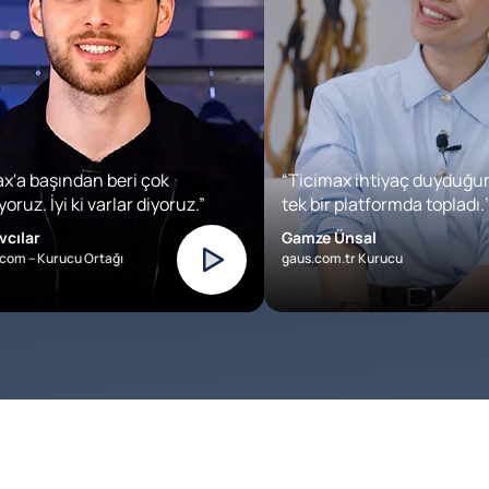
x'a başından beri çok
“Ticimax ihtiyaç duyduğu
oruz. İyi ki varlar diyoruz.”
tek bir platformda topladı.’
vcılar
Gamze Ünsal
com – Kurucu Ortağı
gaus.com.tr Kurucu