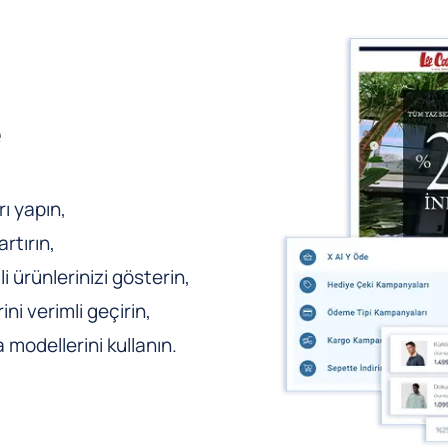
e
ı yapın,
rtırın,
li ürünlerinizi gösterin,
ni verimli geçirin,
odellerini kullanın.