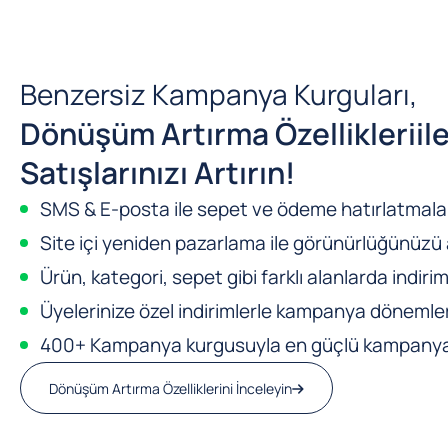
Benzersiz Kampanya Kurguları,
Dönüşüm Artırma Özellikleri
il
Satışlarınızı Artırın!
SMS & E-posta ile sepet ve ödeme hatırlatmalar
Site içi yeniden pazarlama ile görünürlüğünüzü a
Ürün, kategori, sepet gibi farklı alanlarda indirim
Üyelerinize özel indirimlerle kampanya dönemleri
400+ Kampanya kurgusuyla en güçlü kampanya m
Dönüşüm Artırma Özelliklerini İnceleyin