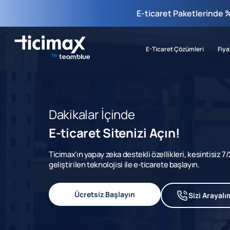
E-ticaret Paketlerinde 
E-Ticaret Çözümleri
Fiya
Dakikalar İçinde
E-ticaret Sitenizi Açın!
Ticimax'ın yapay zeka destekli özellikleri, kesintisiz 
geliştirilen teknolojisi ile e-ticarete başlayın.
Ücretsiz Başlayın
Sizi Arayalı