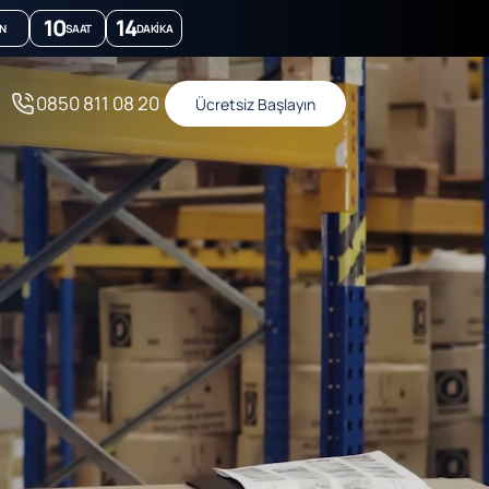
10
14
N
SAAT
DAKIKA
0850 811 08 20
Ücretsiz Başlayın