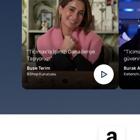
“Ticimax'la İşimizi Daha İleriye
“Ticima
Taşıyoruz!”
güveniy
Buse Terim
Burak A
BShop Kurucusu
Ketench.