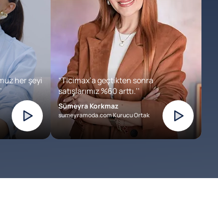
muz her şeyi
“Ticimax’a geçtikten sonra
’
satışlarımız %60 arttı.’’
Sümeyra Korkmaz
sumeyramoda.com Kurucu Ortak