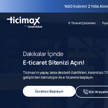
%60 İndirim! 2 Yıllık Alı
E-Ticaret Çözümleri
Fiya
Dakikalar İçinde
E-ticaret Sitenizi Açın!
Ticimax'ın yapay zeka destekli özellikleri, kesintisiz 
geliştirilen teknolojisi ile e-ticarete başlayın.
Ücretsiz Başlayın
Sizi Arayalı