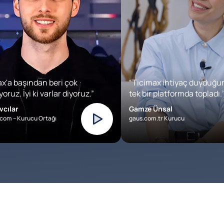
x'a başından beri çok
“Ticimax ihtiyaç duyduğu
oruz. İyi ki varlar diyoruz.”
tek bir platformda topladı.’
vcılar
Gamze Ünsal
com – Kurucu Ortağı
gaus.com.tr Kurucu