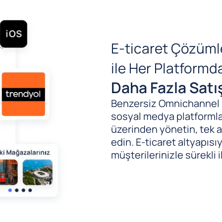
E-ticaret Çözüml
ile Her Platform
Daha Fazla Satı
Benzersiz Omnichannel (B
sosyal medya platformlar
üzerinden yönetin, tek al
edin. E-ticaret altyapıs
müşterilerinizle sürekli i