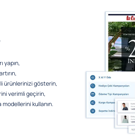
e
ı yapın,
rtırın,
li ürünlerinizi gösterin,
ni verimli geçirin,
odellerini kullanın.