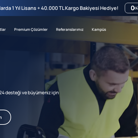
0
mlarda 1 Yıl Lisans + 40.000 TL Kargo Bakiyesi Hediye!
G
tlar
Premium Çözümler
Referanslarımız
Kampüs
7/24 desteği ve büyümeniz için
m