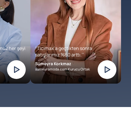
muz her şeyi
“Ticimax’a geçtikten sonra
’
satışlarımız %60 arttı.’’
Sümeyra Korkmaz
sumeyramoda.com Kurucu Ortak