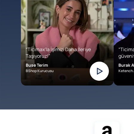
“Ticimax'la İşimizi Daha İleriye
“Ticima
Taşıyoruz!”
güveniy
Buse Terim
Burak A
BShop Kurucusu
Ketench.