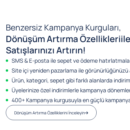
Benzersiz Kampanya Kurguları,
Dönüşüm Artırma Özellikleri
il
Satışlarınızı Artırın!
SMS & E-posta ile sepet ve ödeme hatırlatmalar
Site içi yeniden pazarlama ile görünürlüğünüzü a
Ürün, kategori, sepet gibi farklı alanlarda indirim
Üyelerinize özel indirimlerle kampanya dönemleri
400+ Kampanya kurgusuyla en güçlü kampanya m
Dönüşüm Artırma Özelliklerini İnceleyin