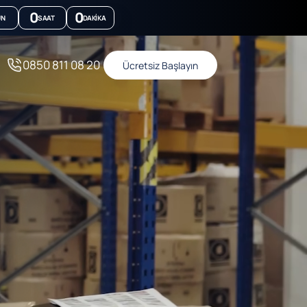
0
0
ÜN
SAAT
DAKIKA
0850 811 08 20
Ücretsiz Başlayın