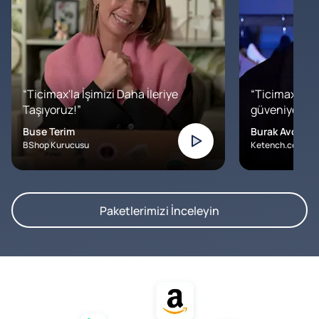
“Ticimax'la İşimizi Daha İleriye
“Ticimax'a b
Taşıyoruz!”
güveniyoruz. İ
Buse Terim
Burak Avcılar
BShop Kurucusu
Ketench.com – K
Paketlerimizi İnceleyin