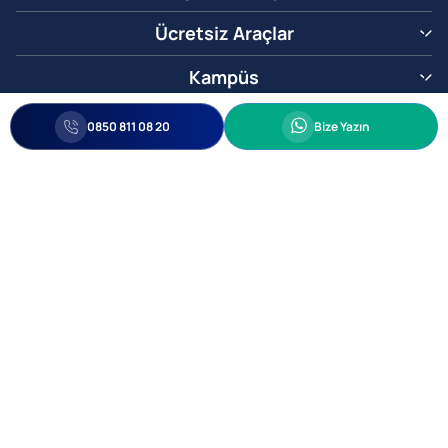
Ücretsiz Araçlar
Kampüs
0850 811 08 20
Whatsapp
0850 811 08 20
Bize Yazın
Biz Sizi Arayalım
•
•
Kişisel Verileri Korunma
Bilgi ve Veri Güvenliği Politikası
Gizlilik
© 2005-2026 Ticimax E Ticaret Yazılımları ve E Ticaret Paketleri Ticimax
Bilişim Teknolojileri A.Ş. Her Hakkı Saklıdır.
Allianz Tower Küçükbakkalköy Mah. Kayışdağı Cad. No:1
34750 Ataşehir / İstanbul