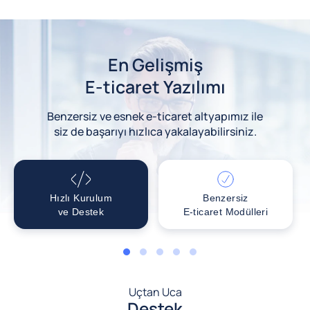
En Gelişmiş
E-ticaret Yazılımı
Benzersiz ve esnek e-ticaret altyapımız ile
siz de başarıyı hızlıca yakalayabilirsiniz.
Hızlı Kurulum
Benzersiz
ve Destek
E-ticaret Modülleri
1
2
3
4
5
Uçtan Uca
Destek