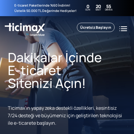
E-ticaret Paketlerinde %60 İndirim!
0
20
55
GÜN
SAAT
DAKIKA
Üstelik 50.000 TL Değerinde Hediyeler!
Ücretsiz Başlayın
Dakikalar İçinde
E-ticaret
Sitenizi Açın!
Ticimax'ın yapay zeka destekli özellikleri, kesintisiz
7/24 desteği ve büyümeniz için geliştirilen teknolojisi
ile e-ticarete başlayın.