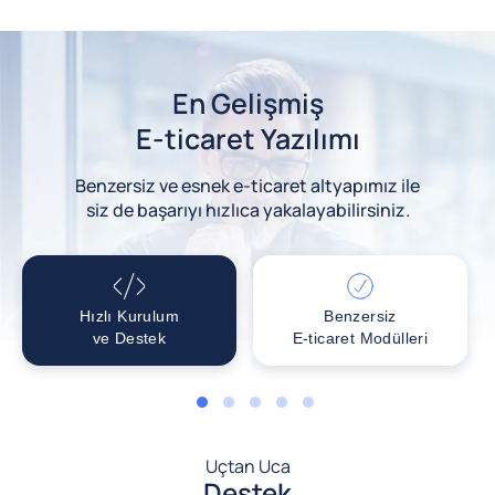
En Gelişmiş
E-ticaret Yazılımı
Benzersiz ve esnek e-ticaret altyapımız ile
siz de başarıyı hızlıca yakalayabilirsiniz.
Hızlı Kurulum
Benzersiz
ve Destek
E-ticaret Modülleri
1
2
3
4
5
Uçtan Uca
Destek