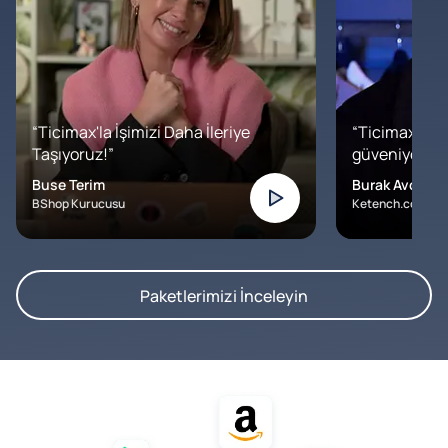
“Ticimax'la İşimizi Daha İleriye
“Ticimax'a b
Taşıyoruz!”
güveniyoruz. İ
Buse Terim
Burak Avcılar
BShop Kurucusu
Ketench.com – K
Paketlerimizi İnceleyin