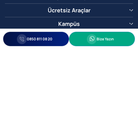
Ücretsiz Araçlar
Kampüs
0850 811 08 20
Whatsapp
0850 811 08 20
Bize Yazın
Biz Sizi Arayalım
•
•
Kişisel Verileri Korunma
Bilgi ve Veri Güvenliği Politikası
Gizlilik
© 2005-2026 Ticimax E Ticaret Yazılımları ve E Ticaret Paketleri Ticimax
Bilişim Teknolojileri A.Ş. Her Hakkı Saklıdır.
Allianz Tower Küçükbakkalköy Mah. Kayışdağı Cad. No:1
34750 Ataşehir / İstanbul