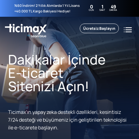
%60 İndirim! 2 Yıllık Alımlarda 1 Yıl Lisans
0
1
49
GÜN
SAAT
DAKIKA
+40.000 TL Kargo Bakiyesi Hediye!
Ücretsiz Başlayın
Dakikalar İçinde
E-ticaret
Sitenizi Açın!
Ticimax'ın yapay zeka destekli özellikleri, kesintisiz
7/24 desteği ve büyümeniz için geliştirilen teknolojisi
ile e-ticarete başlayın.