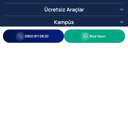
Ücretsiz Araçlar
Kampüs
0850 811 08 20
Whatsapp
0850 811 08 20
Bize Yazın
Biz Sizi Arayalım
•
•
Kişisel Verileri Korunma
Bilgi ve Veri Güvenliği Politikası
Gizlilik
© 2005-2026 Ticimax E Ticaret Yazılımları ve E Ticaret Paketleri Ticimax
Bilişim Teknolojileri A.Ş. Her Hakkı Saklıdır.
Allianz Tower Küçükbakkalköy Mah. Kayışdağı Cad. No:1
34750 Ataşehir / İstanbul