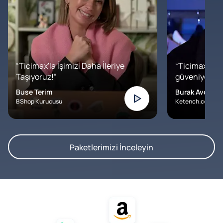
“Ticimax'la İşimizi Daha İleriye
“Ticimax'a b
Taşıyoruz!”
güveniyoruz. İ
Buse Terim
Burak Avcılar
BShop Kurucusu
Ketench.com – K
Paketlerimizi İnceleyin