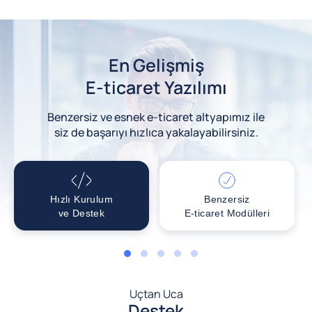
En Gelişmiş
E-ticaret Yazılımı
Benzersiz ve esnek e-ticaret altyapımız ile
siz de başarıyı hızlıca yakalayabilirsiniz.
Hızlı Kurulum
Benzersiz
ve Destek
E-ticaret Modülleri
1
2
3
4
5
Uçtan Uca
Destek