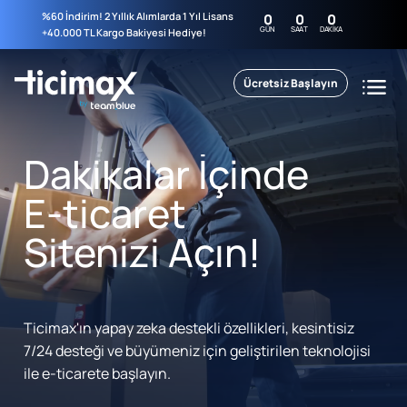
%60 İndirim! 2 Yıllık Alımlarda 1 Yıl Lisans
0
0
0
GÜN
SAAT
DAKIKA
+40.000 TL Kargo Bakiyesi Hediye!
Ücretsiz Başlayın
Dakikalar İçinde
E-ticaret
Sitenizi Açın!
Ticimax'ın yapay zeka destekli özellikleri, kesintisiz
7/24 desteği ve büyümeniz için geliştirilen teknolojisi
ile e-ticarete başlayın.