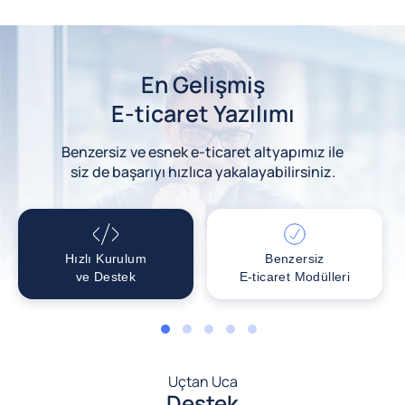
En Gelişmiş
E-ticaret Yazılımı
Benzersiz ve esnek e-ticaret altyapımız ile
siz de başarıyı hızlıca yakalayabilirsiniz.
Hızlı Kurulum
Benzersiz
ve Destek
E-ticaret Modülleri
1
2
3
4
5
Uçtan Uca
Destek