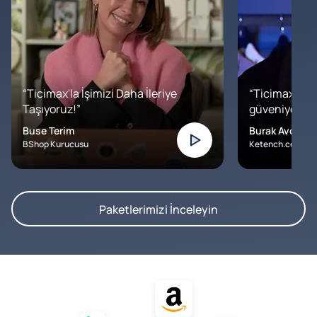
“Ticimax'la İşimizi Daha İleriye
“Ticimax'a b
Taşıyoruz!”
güveniyoruz. İ
Buse Terim
Burak Avcılar
BShop Kurucusu
Ketench.com – K
Paketlerimizi İnceleyin