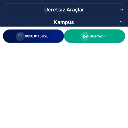
Ücretsiz Araçlar
Kampüs
0850 811 08 20
Whatsapp
0850 811 08 20
Bize Yazın
Biz Sizi Arayalım
•
•
Kişisel Verileri Korunma
Bilgi ve Veri Güvenliği Politikası
Gizlilik
© 2005-2026 Ticimax E Ticaret Yazılımları ve E Ticaret Paketleri Ticimax
Bilişim Teknolojileri A.Ş. Her Hakkı Saklıdır.
Allianz Tower Küçükbakkalköy Mah. Kayışdağı Cad. No:1
34750 Ataşehir / İstanbul