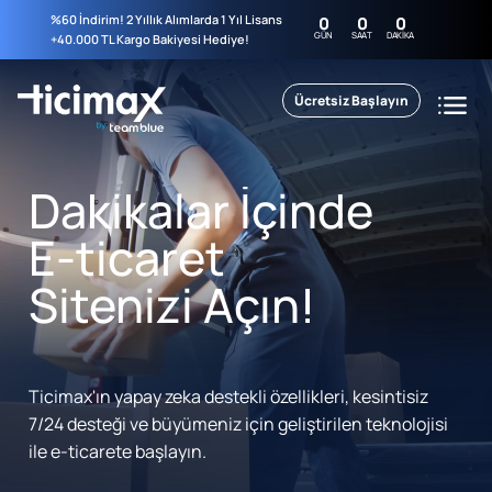
%60 İndirim! 2 Yıllık Alımlarda 1 Yıl Lisans
0
0
0
GÜN
SAAT
DAKIKA
+40.000 TL Kargo Bakiyesi Hediye!
Ücretsiz Başlayın
Dakikalar İçinde
E-ticaret
Sitenizi Açın!
Ticimax'ın yapay zeka destekli özellikleri, kesintisiz
7/24 desteği ve büyümeniz için geliştirilen teknolojisi
ile e-ticarete başlayın.