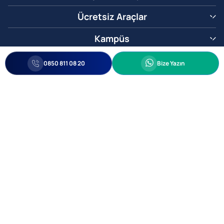
Ücretsiz Araçlar
Kampüs
0850 811 08 20
Whatsapp
0850 811 08 20
Bize Yazın
Biz Sizi Arayalım
•
•
Kişisel Verileri Korunma
Bilgi ve Veri Güvenliği Politikası
Gizlilik
© 2005-2026 Ticimax E Ticaret Yazılımları ve E Ticaret Paketleri Ticimax
Bilişim Teknolojileri A.Ş. Her Hakkı Saklıdır.
Allianz Tower Küçükbakkalköy Mah. Kayışdağı Cad. No:1
34750 Ataşehir / İstanbul