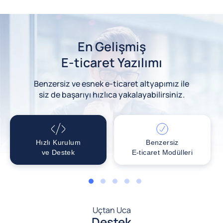
En Gelişmiş
E-ticaret Yazılımı
Benzersiz ve esnek e-ticaret altyapımız ile
siz de başarıyı hızlıca yakalayabilirsiniz.
Hızlı Kurulum
Benzersiz
ve Destek
E-ticaret Modülleri
1
2
3
4
5
Uçtan Uca
Destek