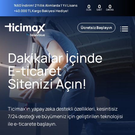
%60 İndirim! 2 Yıllık Alımlarda 1 Yıl Lisans
0
0
0
GÜN
SAAT
DAKIKA
+40.000 TL Kargo Bakiyesi Hediye!
Ücretsiz Başlayın
Dakikalar İçinde
E-ticaret
Sitenizi Açın!
Ticimax'ın yapay zeka destekli özellikleri, kesintisiz
7/24 desteği ve büyümeniz için geliştirilen teknolojisi
ile e-ticarete başlayın.