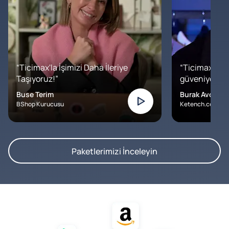
“Ticimax'la İşimizi Daha İleriye
“Ticimax'a b
Taşıyoruz!”
güveniyoruz. İ
Buse Terim
Burak Avcılar
BShop Kurucusu
Ketench.com – K
Paketlerimizi İnceleyin