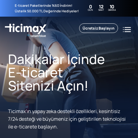
E-ticaret Paketlerinde %60 İndirim!
0
12
10
GÜN
SAAT
DAKIKA
Üstelik 50.000 TL Değerinde Hediyeler!
Ücretsiz Başlayın
Dakikalar İçinde
E-ticaret
Sitenizi Açın!
Ticimax'ın yapay zeka destekli özellikleri, kesintisiz
7/24 desteği ve büyümeniz için geliştirilen teknolojisi
ile e-ticarete başlayın.