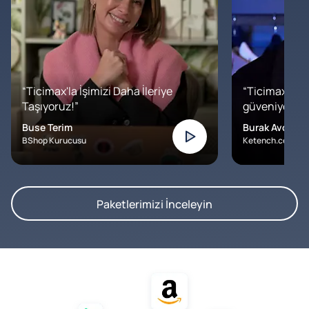
“Ticimax'la İşimizi Daha İleriye
“Ticimax'a b
Taşıyoruz!”
güveniyoruz. İ
Buse Terim
Burak Avcılar
BShop Kurucusu
Ketench.com – K
Paketlerimizi İnceleyin