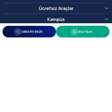
Ücretsiz Araçlar
Kampüs
0850 811 08 20
Whatsapp
0850 811 08 20
Bize Yazın
Biz Sizi Arayalım
•
•
Kişisel Verileri Korunma
Bilgi ve Veri Güvenliği Politikası
Gizlilik
© 2005-2026 Ticimax E Ticaret Yazılımları ve E Ticaret Paketleri Ticimax
Bilişim Teknolojileri A.Ş. Her Hakkı Saklıdır.
Allianz Tower Küçükbakkalköy Mah. Kayışdağı Cad. No:1
34750 Ataşehir / İstanbul