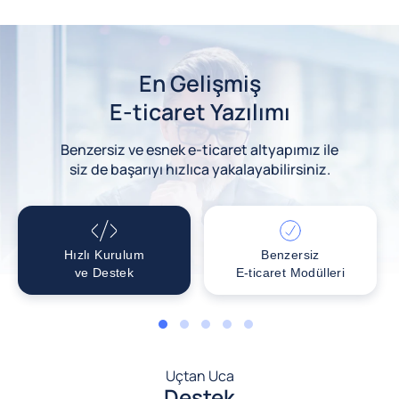
En Gelişmiş
E-ticaret Yazılımı
Benzersiz ve esnek e-ticaret altyapımız ile
siz de başarıyı hızlıca yakalayabilirsiniz.
Hızlı Kurulum
Benzersiz
ve Destek
E-ticaret Modülleri
1
2
3
4
5
Uçtan Uca
Destek