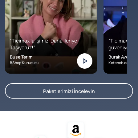
“Ticimax'la İşimizi Daha İleriye
“Ticimax'a b
Taşıyoruz!”
güveniyoruz. İ
Buse Terim
Burak Avcılar
BShop Kurucusu
Ketench.com – K
Paketlerimizi İnceleyin