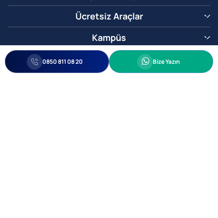
Ücretsiz Araçlar
Kampüs
0850 811 08 20
Whatsapp
0850 811 08 20
Bize Yazın
Biz Sizi Arayalım
•
•
Kişisel Verileri Korunma
Bilgi ve Veri Güvenliği Politikası
Gizlilik
© 2005-2026 Ticimax E Ticaret Yazılımları ve E Ticaret Paketleri Ticimax
Bilişim Teknolojileri A.Ş. Her Hakkı Saklıdır.
Allianz Tower Küçükbakkalköy Mah. Kayışdağı Cad. No:1
34750 Ataşehir / İstanbul