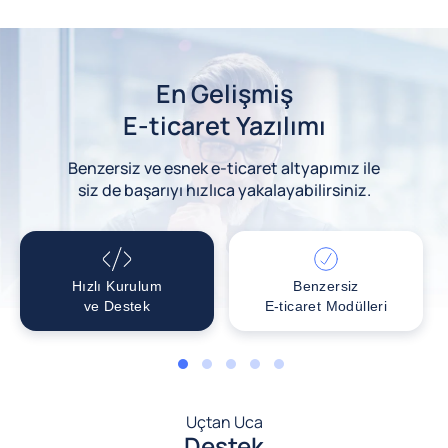
En Gelişmiş
E-ticaret Yazılımı
Benzersiz ve esnek e-ticaret altyapımız ile
siz de başarıyı hızlıca yakalayabilirsiniz.
Hızlı Kurulum
Benzersiz
ve Destek
E-ticaret Modülleri
1
2
3
4
5
Uçtan Uca
Destek