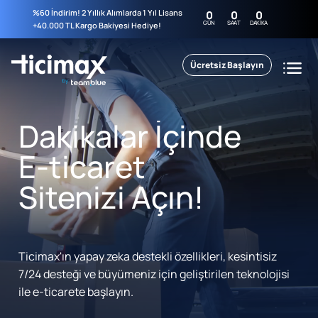
%60 İndirim! 2 Yıllık Alımlarda 1 Yıl Lisans
0
0
0
GÜN
SAAT
DAKIKA
+40.000 TL Kargo Bakiyesi Hediye!
Ücretsiz Başlayın
Dakikalar İçinde
E-ticaret
Sitenizi Açın!
Ticimax'ın yapay zeka destekli özellikleri, kesintisiz
7/24 desteği ve büyümeniz için geliştirilen teknolojisi
ile e-ticarete başlayın.