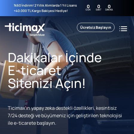
%60 İndirim! 2 Yıllık Alımlarda 1 Yıl Lisans
0
0
0
GÜN
SAAT
DAKIKA
+40.000 TL Kargo Bakiyesi Hediye!
Ücretsiz Başlayın
Dakikalar İçinde
E-ticaret
Sitenizi Açın!
Ticimax'ın yapay zeka destekli özellikleri, kesintisiz
7/24 desteği ve büyümeniz için geliştirilen teknolojisi
ile e-ticarete başlayın.