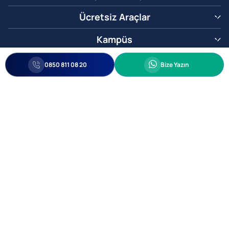
Ücretsiz Araçlar
Kampüs
0850 811 08 20
Whatsapp
0850 811 08 20
Bize Yazın
Biz Sizi Arayalım
•
•
Kişisel Verileri Korunma
Bilgi ve Veri Güvenliği Politikası
Gizlilik
© 2005-2026 Ticimax E Ticaret Yazılımları ve E Ticaret Paketleri Ticimax
Bilişim Teknolojileri A.Ş. Her Hakkı Saklıdır.
Allianz Tower Küçükbakkalköy Mah. Kayışdağı Cad. No:1
34750 Ataşehir / İstanbul