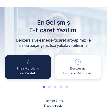
En Gelişmiş
E-ticaret Yazılımı
Benzersiz ve esnek e-ticaret altyapımız ile
siz de başarıyı hızlıca yakalayabilirsiniz.
Hızlı Kurulum
Benzersiz
ve Destek
E-ticaret Modülleri
1
2
3
4
5
Uçtan Uca
Destek