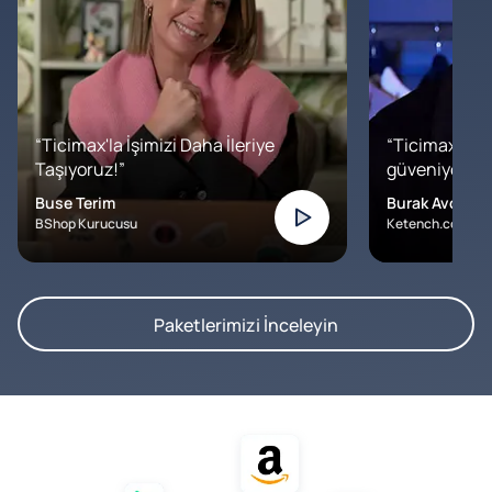
“Ticimax'la İşimizi Daha İleriye
“Ticimax'a b
Taşıyoruz!”
güveniyoruz. İ
Buse Terim
Burak Avcılar
BShop Kurucusu
Ketench.com – K
Paketlerimizi İnceleyin