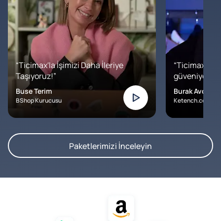
“Ticimax'la İşimizi Daha İleriye
“Ticimax'a b
Taşıyoruz!”
güveniyoruz. İ
Buse Terim
Burak Avcılar
BShop Kurucusu
Ketench.com – K
Paketlerimizi İnceleyin