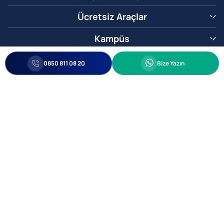
Ücretsiz Araçlar
Kampüs
0850 811 08 20
Whatsapp
0850 811 08 20
Bize Yazın
Biz Sizi Arayalım
•
•
Kişisel Verileri Korunma
Bilgi ve Veri Güvenliği Politikası
Gizlilik
© 2005-2026 Ticimax E Ticaret Yazılımları ve E Ticaret Paketleri Ticimax
Bilişim Teknolojileri A.Ş. Her Hakkı Saklıdır.
Allianz Tower Küçükbakkalköy Mah. Kayışdağı Cad. No:1
34750 Ataşehir / İstanbul