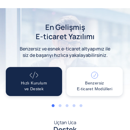
En Gelişmiş
E-ticaret Yazılımı
Benzersiz ve esnek e-ticaret altyapımız ile
siz de başarıyı hızlıca yakalayabilirsiniz.
Hızlı Kurulum
Benzersiz
ve Destek
E-ticaret Modülleri
1
2
3
4
5
Uçtan Uca
Destek