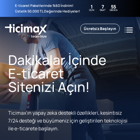
E-ticaret Paketlerinde %60 İndirim!
1
7
55
GÜN
SAAT
DAKIKA
Üstelik 50.000 TL Değerinde Hediyeler!
Ücretsiz Başlayın
Dakikalar İçinde
E-ticaret
Sitenizi Açın!
Ticimax'ın yapay zeka destekli özellikleri, kesintisiz
7/24 desteği ve büyümeniz için geliştirilen teknolojisi
ile e-ticarete başlayın.