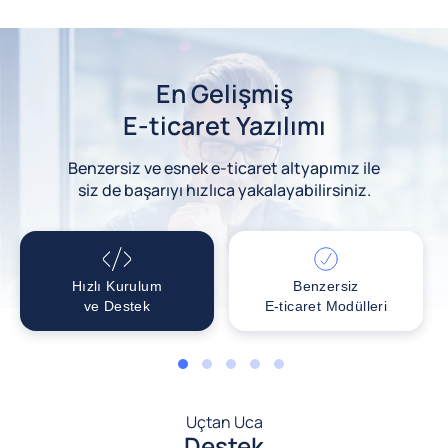
En Gelişmiş
E-ticaret Yazılımı
Benzersiz ve esnek e-ticaret altyapımız ile
siz de başarıyı hızlıca yakalayabilirsiniz.
Hızlı Kurulum
Benzersiz
ve Destek
E-ticaret Modülleri
1
2
3
4
5
Uçtan Uca
Destek