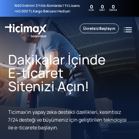
%60 İndirim! 2 Yıllık Alımlarda 1 Yıl Lisans
0
0
0
GÜN
SAAT
DAKIKA
+40.000 TL Kargo Bakiyesi Hediye!
Ücretsiz Başlayın
Dakikalar İçinde
E-ticaret
Sitenizi Açın!
Ticimax'ın yapay zeka destekli özellikleri, kesintisiz
7/24 desteği ve büyümeniz için geliştirilen teknolojisi
ile e-ticarete başlayın.