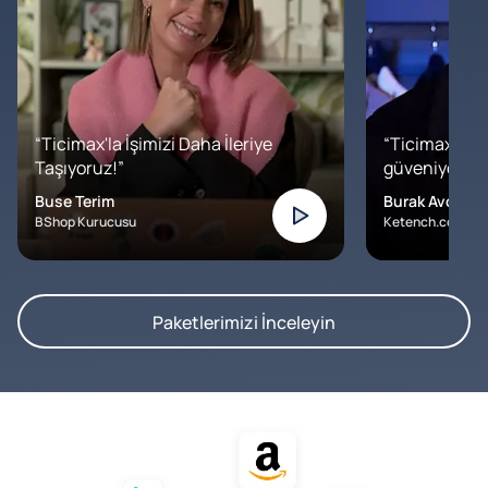
“Ticimax'la İşimizi Daha İleriye
“Ticimax'a b
Taşıyoruz!”
güveniyoruz. İ
Buse Terim
Burak Avcılar
BShop Kurucusu
Ketench.com – K
Paketlerimizi İnceleyin