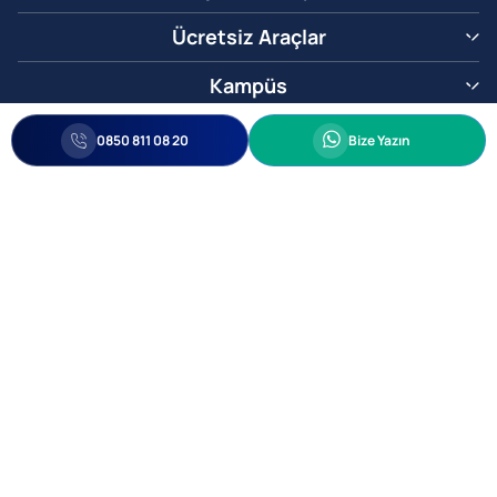
Ücretsiz Araçlar
Kampüs
0850 811 08 20
Whatsapp
0850 811 08 20
Bize Yazın
Biz Sizi Arayalım
•
•
Kişisel Verileri Korunma
Bilgi ve Veri Güvenliği Politikası
Gizlilik
© 2005-2026 Ticimax E Ticaret Yazılımları ve E Ticaret Paketleri Ticimax
Bilişim Teknolojileri A.Ş. Her Hakkı Saklıdır.
Allianz Tower Küçükbakkalköy Mah. Kayışdağı Cad. No:1
34750 Ataşehir / İstanbul