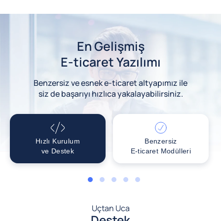
En Gelişmiş
E-ticaret Yazılımı
Benzersiz ve esnek e-ticaret altyapımız ile
siz de başarıyı hızlıca yakalayabilirsiniz.
Hızlı Kurulum
Benzersiz
ve Destek
E-ticaret Modülleri
1
2
3
4
5
Uçtan Uca
Destek