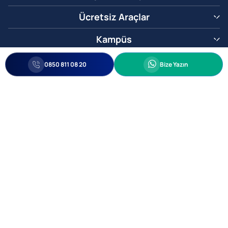
Ücretsiz Araçlar
Kampüs
0850 811 08 20
Whatsapp
0850 811 08 20
Bize Yazın
Biz Sizi Arayalım
•
•
Kişisel Verileri Korunma
Bilgi ve Veri Güvenliği Politikası
Gizlilik
© 2005-2026 Ticimax E Ticaret Yazılımları ve E Ticaret Paketleri Ticimax
Bilişim Teknolojileri A.Ş. Her Hakkı Saklıdır.
Allianz Tower Küçükbakkalköy Mah. Kayışdağı Cad. No:1
34750 Ataşehir / İstanbul