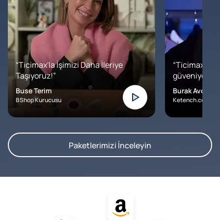
“Ticimax'la İşimizi Daha İleriye
“Ticimax'a b
Taşıyoruz!”
güveniyoruz. İ
Buse Terim
Burak Avcılar
BShop Kurucusu
Ketench.com – K
Paketlerimizi İnceleyin