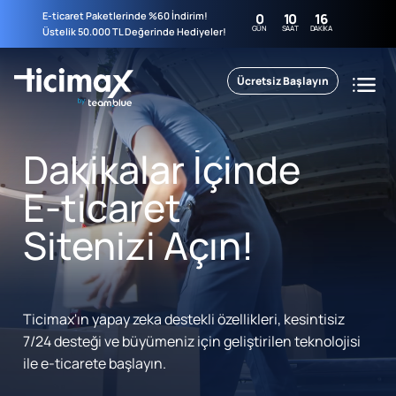
E-ticaret Paketlerinde %60 İndirim!
0
10
16
GÜN
SAAT
DAKIKA
Üstelik 50.000 TL Değerinde Hediyeler!
Ücretsiz Başlayın
Dakikalar İçinde
E-ticaret
Sitenizi Açın!
Ticimax'ın yapay zeka destekli özellikleri, kesintisiz
7/24 desteği ve büyümeniz için geliştirilen teknolojisi
ile e-ticarete başlayın.