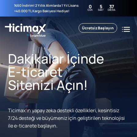
%60 İndirim! 2 Yıllık Alımlarda 1 Yıl Lisans
0
5
37
GÜN
SAAT
DAKIKA
+40.000 TL Kargo Bakiyesi Hediye!
Ücretsiz Başlayın
Dakikalar İçinde
E-ticaret
Sitenizi Açın!
Ticimax'ın yapay zeka destekli özellikleri, kesintisiz
7/24 desteği ve büyümeniz için geliştirilen teknolojisi
ile e-ticarete başlayın.