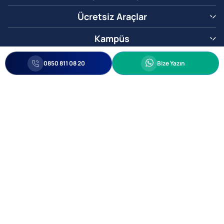
Ücretsiz Araçlar
Kampüs
0850 811 08 20
Whatsapp
0850 811 08 20
Bize Yazın
Biz Sizi Arayalım
•
•
Kişisel Verileri Korunma
Bilgi ve Veri Güvenliği Politikası
Gizlilik
© 2005-2026 Ticimax E Ticaret Yazılımları ve E Ticaret Paketleri Ticimax
Bilişim Teknolojileri A.Ş. Her Hakkı Saklıdır.
Allianz Tower Küçükbakkalköy Mah. Kayışdağı Cad. No:1
34750 Ataşehir / İstanbul