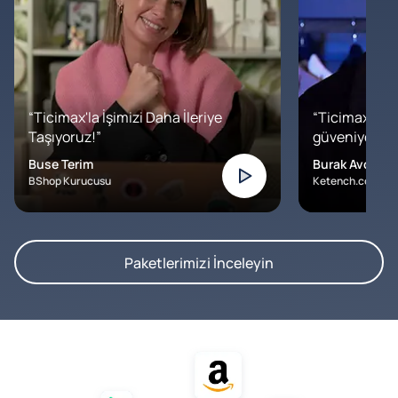
“Ticimax'la İşimizi Daha İleriye
“Ticimax'a b
Taşıyoruz!”
güveniyoruz. İ
Buse Terim
Burak Avcılar
BShop Kurucusu
Ketench.com – K
Paketlerimizi İnceleyin