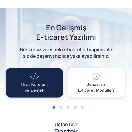
En Gelişmiş
E-ticaret Yazılımı
Benzersiz ve esnek e-ticaret altyapımız ile
siz de başarıyı hızlıca yakalayabilirsiniz.
Hızlı Kurulum
Benzersiz
ve Destek
E-ticaret Modülleri
1
2
3
4
5
Uçtan Uca
Destek